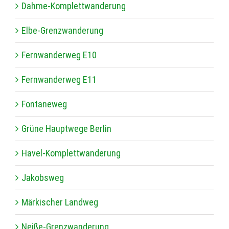
Dahme-Kom­plett­wan­de­rung
Elbe-Grenz­wan­de­rung
Fern­wan­der­weg E10
Fern­wan­der­weg E11
Fon­ta­ne­weg
Grüne Haupt­wege Berlin
Havel-Kom­plett­wan­de­rung
Jakobs­weg
Mär­ki­scher Landweg
Neiße-Grenz­wan­de­rung