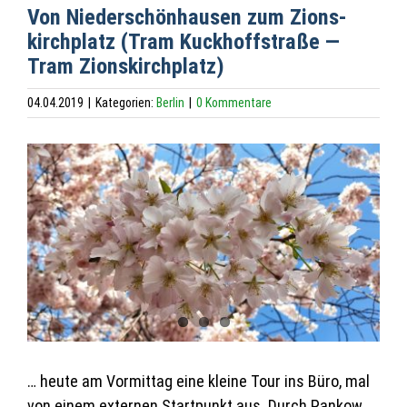
Von Nie­der­schön­hau­sen zum Zions­
kirch­platz (Tram Kuckhoff­straße —
Tram Zionskirchplatz)
04.04.2019
|
Kategorien:
Berlin
|
0 Kommentare
Zeige
grösseres
Bild
… heute am Vor­mit­tag eine kleine Tour ins Büro, mal
von einem exter­nen Start­punkt aus. Durch Pan­kow