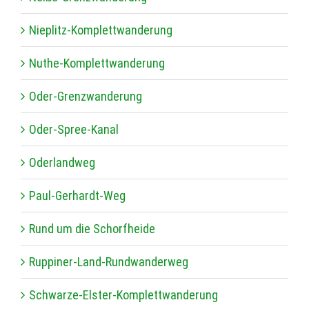
Nie­plitz-Kom­plett­wan­de­rung
Nuthe-Kom­plett­wan­de­rung
Oder-Grenz­wan­de­rung
Oder-Spree-Kanal
Oder­land­weg
Paul-Ger­hardt-Weg
Rund um die Schorfheide
Rup­pi­ner-Land-Rund­wan­der­weg
Schwarze-Els­ter-Kom­plett­wan­de­rung