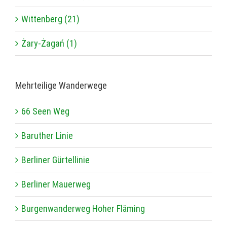
Wittenberg (21)
Żary-Żagań (1)
Mehr­tei­lige Wanderwege
66 Seen Weg
Baru­ther Linie
Ber­li­ner Gürtellinie
Ber­li­ner Mauerweg
Bur­gen­wan­der­weg Hoher Fläming