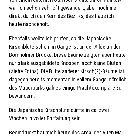
war ich schon sehr oft gewan­dert, aber noch nie
direkt durch den Kern des Bezirks, das habe ich
heute nachgeholt.
Eben­falls wollte ich prü­fen, ob die Japa­ni­sche
Kirsch­blüte schon im Gange ist an der Allee an der
Born­hol­mer Brü­cke. Diese Bäume zeig­ten aber heute
nur stark aus­ge­bil­dete Knos­pen, noch keine Blü­ten
(siehe Fotos). Die Blüte ande­rer Kirsch(?)-Bäume ist
dage­gen bereits momen­tan in vol­lem Gange, nörd­lich
des Mau­er­parks gab es einige Pracht­ex­em­plare zu
bewundern.
Die Japa­ni­sche Kirsch­blüte dürfte in ca. zwei
Wochen in vol­ler Ent­fal­tung sein.
Beein­druckt hat mich heute das Areal der Alten Mäl­