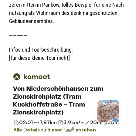
ze­rei mit­ten in Pan­kow, tol­les Bei­spiel für eine Nach­
nut­zung als Wohn­raum des denk­mal­ge­schütz­ten
Gebäudeensembles.
—————
Infos und Tourbeschreibung:
[für diese kleine Tour nicht]