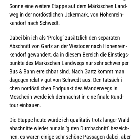
Sonne eine wei­tere Etappe auf dem Mär­ki­schen Land­
weg in der nord­öst­li­chen Ucker­mark, von Hohen­rein­
ken­dorf nach Schwedt.
Dabei bin ich als ‘Pro­log’ zusätz­lich den sepa­ra­ten
Abschnitt von Gartz an der Wes­t­oder nach Hohen­rein­
ken­dorf gewan­dert, da in die­sem Bereich die Ein­stiegs­
punkte des Mär­ki­schen Land­wegs nur sehr schwer per
Bus & Bahn erreich­bar sind. Nach Gartz kommt man
dage­gen rela­tiv gut von Schwedt aus. Den tat­säch­li­
chen nord­öst­li­chen End­punkt des Wan­der­wegs in
Mesche­rin werde ich dem­nächst in eine finale Rund­
tour einbauen.
Die Etappe heute würde ich qua­li­ta­tiv trotz lan­ger Wald­
ab­schnitte wie­der nur als ‘guten Durch­schnitt’ bezeich­
nen, es waren einige sehr schöne Pas­sa­gen dabei, aber