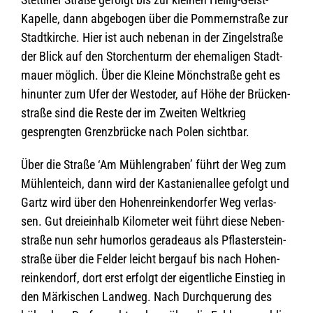
Kapelle, dann abge­bo­gen über die Pom­mern­straße zur
Stadt­kir­che. Hier ist auch nebenan in der Zin­gel­straße
der Blick auf den Stor­chen­turm der ehe­ma­li­gen Stadt­
mauer mög­lich. Über die Kleine Mönch­straße geht es
hin­un­ter zum Ufer der Wes­t­oder, auf Höhe der Brü­cken­
straße sind die Reste der im Zwei­ten Welt­krieg
gespreng­ten Grenz­brü­cke nach Polen sichtbar.
Über die Straße ‘Am Müh­len­gra­ben’ führt der Weg zum
Müh­len­teich, dann wird der Kas­ta­ni­en­al­lee gefolgt und
Gartz wird über den Hohen­rein­ken­dor­fer Weg ver­las­
sen. Gut drei­ein­halb Kilo­me­ter weit führt diese Neben­
straße nun sehr humor­los gera­de­aus als Pflas­ter­stein­
straße über die Fel­der leicht berg­auf bis nach Hohen­
rein­ken­dorf, dort erst erfolgt der eigent­li­che Ein­stieg in
den Mär­ki­schen Land­weg. Nach Durch­que­rung des