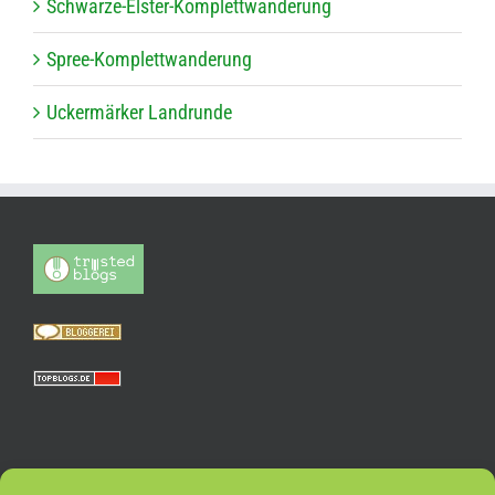
Schwarze-Els­ter-Kom­plett­wan­de­rung
Spree-Kom­plett­wan­de­rung
Ucker­mär­ker Landrunde