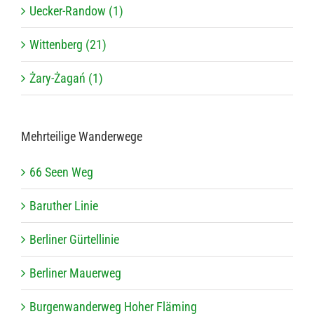
Uecker-Randow (1)
Wittenberg (21)
Żary-Żagań (1)
Mehr­tei­lige Wanderwege
66 Seen Weg
Baru­ther Linie
Ber­li­ner Gürtellinie
Ber­li­ner Mauerweg
Bur­gen­wan­der­weg Hoher Fläming