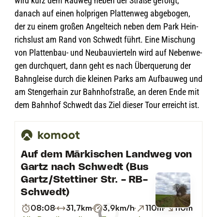
wird kurz dem Rad­weg neben der Straße gefolgt,
danach auf einen holp­ri­gen Plat­ten­weg abge­bo­gen,
der zu einem gro­ßen Angel­teich neben dem Park Hein­
richs­lust am Rand von Schwedt führt. Eine Mischung
von Plat­ten­bau- und Neu­bau­vier­teln wird auf Neben­we­
gen durch­quert, dann geht es nach Über­que­rung der
Bahn­gleise durch die klei­nen Parks am Auf­bau­weg und
am Sten­ger­hain zur Bahn­hof­straße, an deren Ende mit
dem Bahn­hof Schwedt das Ziel die­ser Tour erreicht ist.