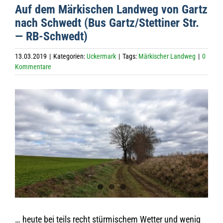
Auf dem Mär­ki­schen Land­weg von Gartz
nach Schwedt (Bus Gartz/Stettiner Str.
— RB-Schwedt)
13.03.2019
|
Kategorien:
Uckermark
|
Tags:
Märkischer Landweg
|
0
Kommentare
Zeige
grösseres
Bild
… heute bei teils recht stür­mi­schem Wet­ter und wenig