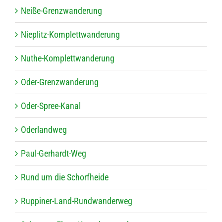
Neiße-Grenz­wan­de­rung
Nie­plitz-Kom­plett­wan­de­rung
Nuthe-Kom­plett­wan­de­rung
Oder-Grenz­wan­de­rung
Oder-Spree-Kanal
Oder­land­weg
Paul-Ger­hardt-Weg
Rund um die Schorfheide
Rup­pi­ner-Land-Rund­wan­der­weg