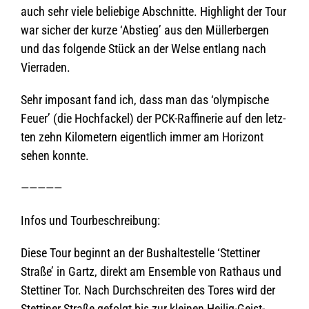
auch sehr viele belie­bige Abschnitte. High­light der Tour
war sicher der kurze ‘Abstieg’ aus den Mül­ler­ber­gen
und das fol­gende Stück an der Welse ent­lang nach
Vierraden.
Sehr impo­sant fand ich, dass man das ‘olym­pi­sche
Feuer’ (die Hoch­fa­ckel) der PCK-Raf­fi­ne­rie auf den letz­
ten zehn Kilo­me­tern eigent­lich immer am Hori­zont
sehen konnte.
—————
Infos und Tourbeschreibung:
Diese Tour beginnt an der Bus­hal­te­stelle ‘Stet­ti­ner
Straße’ in Gartz, direkt am Ensem­ble von Rat­haus und
Stet­ti­ner Tor. Nach Durch­schrei­ten des Tores wird der
Stet­ti­ner Straße gefolgt bis zur klei­nen Hei­lig-Geist-