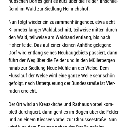
hüb­schen Dor­fes geht es kurz über die Fel­der, anschlie­
ßend im Wald zur Sied­lung Heinrichshof.
Nun folgt wie­der ein zusam­men­hän­gen­der, etwa acht
Kilo­me­ter lan­ger Wald­ab­schnitt, teil­weise mit­ten durch
den Wald, teil­weise am Wald­rand ent­lang, bis nach
Hohen­felde. Das auf einer klei­nen Anhöhe gele­gene
Dorf wird ent­lang sei­nes Neu­bau­ge­biets pas­siert, dann
führt der Weg über die Fel­der und in den Mül­ler­ber­gen
hinab zur Sied­lung Neue Mühle an der Welse. Dem
Fluss­lauf der Welse wird eine ganze Weile sehr schön
gefolgt, nach Unter­que­rung der Bun­des­straße ist Vier­
raden erreicht.
Der Ort wird an Kreuz­kir­che und Rat­haus vor­bei kom­
plett durch­quert, dann geht es im Bogen über die Fel­der
und an einem Kies­see vor­bei zur Chaus­see­straße. Nun