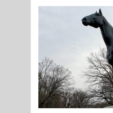
Zeige
grösseres
Bild