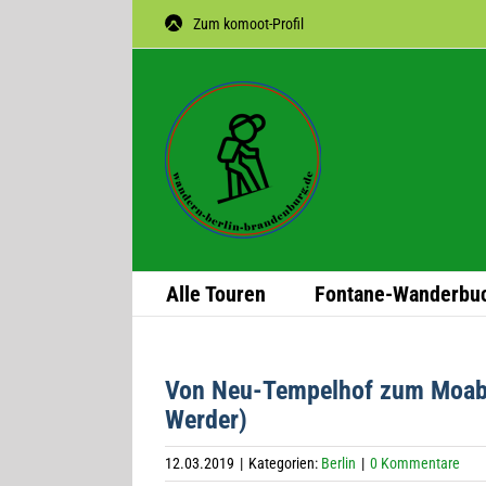
Zum
Zum komoot-Profil
Inhalt
springen
Alle Tou­ren
Fon­­tane-Wan­­der­­bu
Von Neu-Tem­pel­hof zum Moa­bi
Werder)
12.03.2019
|
Kategorien:
Berlin
|
0 Kommentare