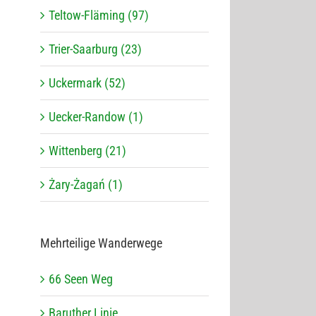
Teltow-Fläming (97)
Trier-Saarburg (23)
Uckermark (52)
Uecker-Randow (1)
Wittenberg (21)
Żary-Żagań (1)
Mehr­tei­lige Wanderwege
66 Seen Weg
Baru­ther Linie