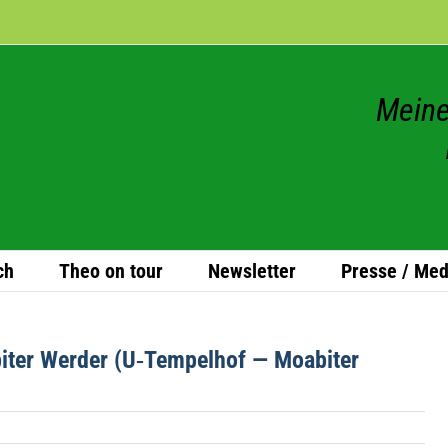
Meine
ch
Theo on tour
News­let­ter
Presse / Med
­ter Wer­der (U‑Tempelhof — Moa­bi­ter