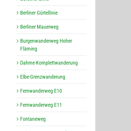
Ber­li­ner Gürtellinie
Ber­li­ner Mauerweg
Bur­gen­wan­der­weg Hoher
Fläming
Dahme-Kom­plett­wan­de­rung
Elbe-Grenz­wan­de­rung
Fern­wan­der­weg E10
Fern­wan­der­weg E11
Fon­ta­ne­weg