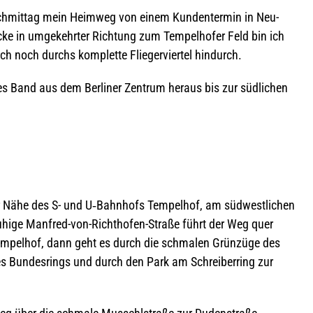
ch­mit­tag mein Heim­weg von einem Kun­den­ter­min in Neu-
cke in umge­kehr­ter Rich­tung zum Tem­pel­ho­fer Feld bin ich
h noch durchs kom­plette Flie­ger­vier­tel hindurch.
­nes Band aus dem Ber­li­ner Zen­trum her­aus bis zur süd­li­chen
er Nähe des S- und U‑Bahnhofs Tem­pel­hof, am süd­west­li­chen
ruhige Man­fred-von-Richt­ho­fen-Straße führt der Weg quer
t Tem­pel­hof, dann geht es durch die schma­len Grün­züge des
s Bun­des­rings und durch den Park am Schrei­ber­ring zur