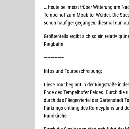
… heute bei meist trü­ber Wit­te­rung am Na
Tem­pel­hof zum Moa­bi­ter Wer­der. Die Stre­
schon häu­fi­ger gegan­gen, dies­mal nun auc
Größ­ten­teils ergibt sich so ein rela­tiv grü
Ringbahn.
—————–
Infos und Tourbeschreibung:
Diese Tour beginnt in der Ring­straße in d
Ende des Tem­pel­ho­fer Fel­des. Durch die 
durch das Flie­ger­vier­tel der Gar­ten­stad
Park­rings ent­lang des Rum­ey­plans und de
Rundkirche.