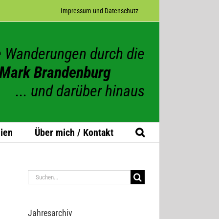
Impres­sum und Datenschutz
 Wanderungen durch die
Mark Brandenburg
... und darüber hinaus
ien
Über mich / Kontakt
Suche
nach:
Jah­res­ar­chiv