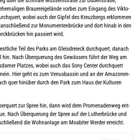
Weg über die schmale Muss­eh­l­straße zur Duden­straße,
e­ma­li­gen Braue­rei­ge­lände vor­bei zum Ein­gang des Vik­to­
durch­quert, wobei auch der Gip­fel des Kreuz­bergs erklom­men
 anschlie­ßend zur Monu­men­ten­brü­cke und dort hinab in den
ck­brü­cken hin pas­siert wird.
est­li­che Teil des Parks am Gleis­drei­eck durch­quert, danach
l hin. Nach Über­que­rung des Gewäs­sers führt der Weg am
ts­da­mer Plat­zes, wobei auch das Sony Cen­ter durch­quert
n hin­ein. Hier geht es zum Venus­bas­sin und an der Ama­zo­nen­
nach quer hin­über durch den Park zum Haus der Kul­tu­ren
er­quert zur Spree hin, dann wird dem Pro­me­na­den­weg ent­
ue. Nach Über­que­rung der Spree auf der Luther­brü­cke und
schlie­ßend die Wohn­an­lage am Moa­bi­ter Wer­der erreicht.