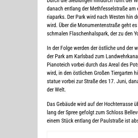
Durch die Sied­lun­gen hin­durch führt der 
danach ent­lang der Meth­fes­sel­straße am eh
ria­parks. Der Park wird nach Wes­ten hin 
wird. Über die Monu­men­ten­straße geht es
schma­len Fla­schen­halspark, der zu den Yor
In der Folge wer­den der öst­li­che und der w
der Park am Karls­bad zum Land­wehr­ka­na
Pia­not­eich vor­bei durch das Areal des Po
wird, in den öst­li­chen Gro­ßen Tier­gar­te
sta­tue vor­bei zur Straße des 17. Juni, da
der Welt.
Das Gebäude wird auf der Hoch­ter­rasse üb
lang der Spree gefolgt zum Schloss Bel­le­v
einem Stück ent­lang der Paul­straße ist ab