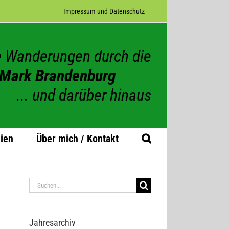
Impres­sum und Datenschutz
 Wanderungen durch die
Mark Brandenburg
... und darüber hinaus
ien
Über mich / Kontakt
Suche
nach:
Jah­res­ar­chiv