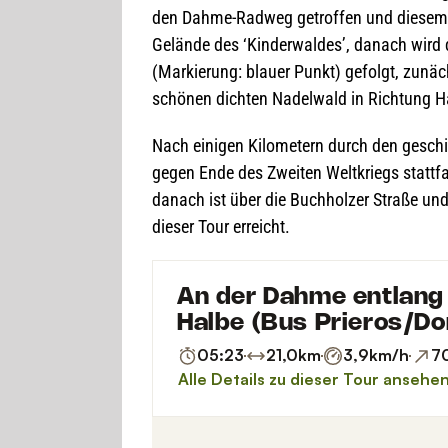
den Dahme-Rad­weg getrof­fen und die­sem 
Gelände des ‘Kin­der­wal­des’, danach wird
(Mar­kie­rung: blauer Punkt) gefolgt, zunä
schö­nen dich­ten Nadel­wald in Rich­tung H
Nach eini­gen Kilo­me­tern durch den geschic
gegen Ende des Zwei­ten Welt­kriegs statt­f
danach ist über die Buch­hol­zer Straße un
die­ser Tour erreicht.