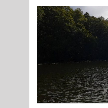
Zeige
grösseres
Bild