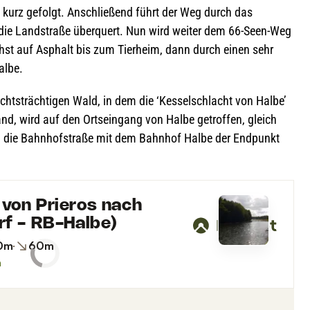
kurz gefolgt. Anschlie­ßend führt der Weg durch das
 die Land­straße über­quert. Nun wird wei­ter dem 66-Seen-Weg
chst auf Asphalt bis zum Tier­heim, dann durch einen sehr
albe.
hts­träch­ti­gen Wald, in dem die ‘Kes­sel­schlacht von Halbe’
and, wird auf den Orts­ein­gang von Halbe getrof­fen, gleich
d die Bahn­hof­straße mit dem Bahn­hof Halbe der End­punkt