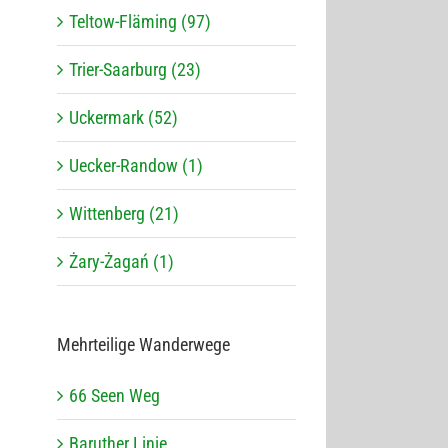
Teltow-Fläming (97)
Trier-Saarburg (23)
Uckermark (52)
Uecker-Randow (1)
Wittenberg (21)
Żary-Żagań (1)
Mehr­tei­lige Wanderwege
66 Seen Weg
Baru­ther Linie