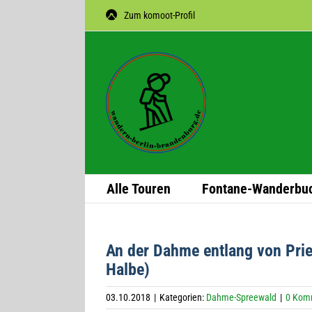
Zum
Zum komoot-Profil
Inhalt
springen
Alle Tou­ren
Fon­­tane-Wan­­der­­bu
An der Dahme ent­lang von Prie
Halbe)
03.10.2018
|
Kategorien:
Dahme-Spreewald
|
0 Kom