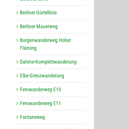
Ber­li­ner Gürtellinie
Ber­li­ner Mauerweg
Bur­gen­wan­der­weg Hoher
Fläming
Dahme-Kom­plett­wan­de­rung
Elbe-Grenz­wan­de­rung
Fern­wan­der­weg E10
Fern­wan­der­weg E11
Fon­ta­ne­weg