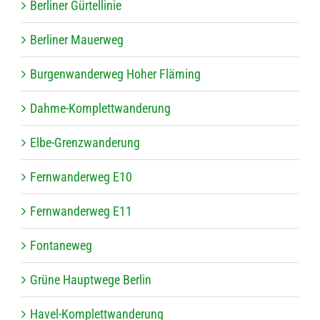
Ber­li­ner Gürtellinie
Ber­li­ner Mauerweg
Bur­gen­wan­der­weg Hoher Fläming
Dahme-Kom­plett­wan­de­rung
Elbe-Grenz­wan­de­rung
Fern­wan­der­weg E10
Fern­wan­der­weg E11
Fon­ta­ne­weg
Grüne Haupt­wege Berlin
Havel-Kom­plett­wan­de­rung