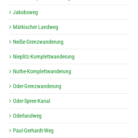
Jakobs­weg
Mär­ki­scher Landweg
Neiße-Grenz­wan­de­rung
Nie­plitz-Kom­plett­wan­de­rung
Nuthe-Kom­plett­wan­de­rung
Oder-Grenz­wan­de­rung
Oder-Spree-Kanal
Oder­land­weg
Paul-Ger­hardt-Weg