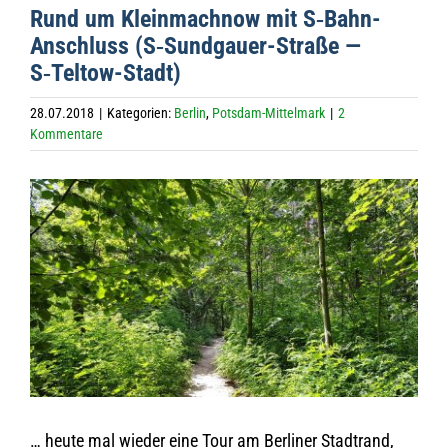
Rund um Klein­mach­now mit S‑Bahn-
Anschluss (S‑Sund­gauer-Straße —
S‑Tel­tow-Stadt)
28.07.2018
|
Kategorien:
Berlin
,
Potsdam-Mittelmark
|
2
Kommentare
Zeige
grösseres
Bild
… heute mal wie­der eine Tour am Ber­li­ner Stadt­rand,