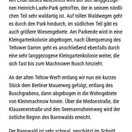
nen Hein­rich-Laehr-Park getrof­fen, der in sei­nem nörd­li­
chen Teil sehr wald­ar­tig ist. Auf tol­len Wald­we­gen geht
es durch den Park hin­durch, im süd­li­chen Teil gibt es
auch grö­ßere Wie­sen­ge­biete. Am Par­kende wird in eine
Klein­gar­ten­ko­lo­nie abge­bo­gen, nach Über­que­rung des
Tel­tower Damm geht es anschlie­ßend eben­falls durch
eine sehr lang­ge­zo­gene Klein­gar­ten­ko­lo­nie wei­ter, die
sich fast bis zum Mach­nower Busch hinzieht.
An der alten Tel­tow-Werft ent­lang wir nun ein kur­zes
Stück dem Ber­li­ner Mau­er­weg gefolgt, ent­lang des
Busch­gra­bens, dann abge­bo­gen in die Wohn­ge­biete
von Klein­mach­now hin­ein. Über die Medon­straße, die
Klau­sen­er­straße und den See­manns­heim­weg wird der
öst­li­che Beginn des Bann­walds erreicht.
Der Bann­wald ist sehr schmal, geschätzt im Schnitt