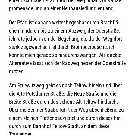
einem schma­len Pfad führt der Weg hinab zur Kanal­
pro­me­nade und an einer Neu­bau­sied­lung entlang.
Der Pfad ist danach wei­ter begeh­bar durch Brach­flä­
chen hin­durch bis zu einem Abzweig der Oder­straße,
ich rate jedoch von der Bege­hung ab, da der Weg dort
stark zuge­wach­sen ist durch Brom­beer­bü­sche, ich
konnte mich gerade so hin­durch­zwän­gen. Als direkte
Alter­na­tive lässt sich der Rad­weg neben der Oder­straße
nutzen.
Am Strie­witz­weg geht es nach Tel­tow hin­ein und über
die Alte Pots­da­mer Straße, die Neue Straße und die
Breite Straße durch das schöne Alt-Tel­tow hin­durch.
Über die Ber­li­ner Straße führt der Weg abschlie­ßend zu
einem klei­nen Plat­ten­bau­vier­tel und durch die­ses hin­
durch zum Bahn­hof Tel­tow-Stadt, an dem diese
Tour endet.