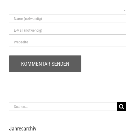
Suche
nach:
Jah­res­ar­chiv