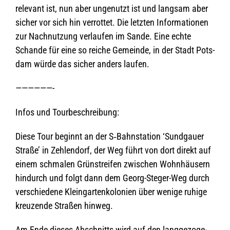
rele­vant ist, nun aber unge­nutzt ist und lang­sam aber
sicher vor sich hin ver­rot­tet. Die letz­ten Infor­ma­tio­nen
zur Nach­nut­zung ver­lau­fen im Sande. Eine echte
Schande für eine so rei­che Gemeinde, in der Stadt Pots­
dam würde das sicher anders laufen.
——————-
Infos und Tourbeschreibung:
Diese Tour beginnt an der S‑Bahnstation ‘Sund­gauer
Straße’ in Zehlen­dorf, der Weg führt von dort direkt auf
einem schma­len Grün­strei­fen zwi­schen Wohn­häu­sern
hin­durch und folgt dann dem Georg-Ste­ger-Weg durch
ver­schie­dene Klein­gar­ten­ko­lo­nien über wenige ruhige
kreu­zende Stra­ßen hinweg.
Am Ende die­ses Abschnitts wird auf den lang­ge­zo­ge­