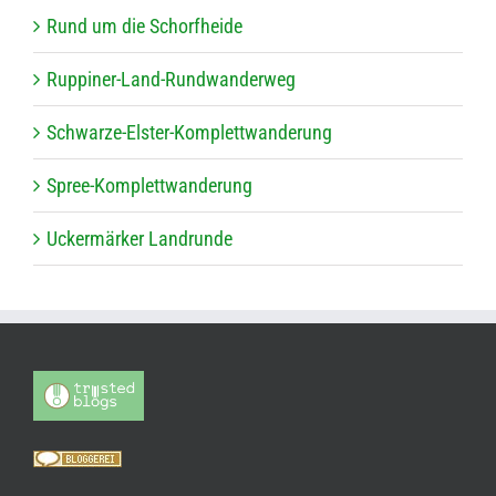
Rund um die Schorfheide
Rup­pi­ner-Land-Rund­wan­der­weg
Schwarze-Els­ter-Kom­plett­wan­de­rung
Spree-Kom­plett­wan­de­rung
Ucker­mär­ker Landrunde