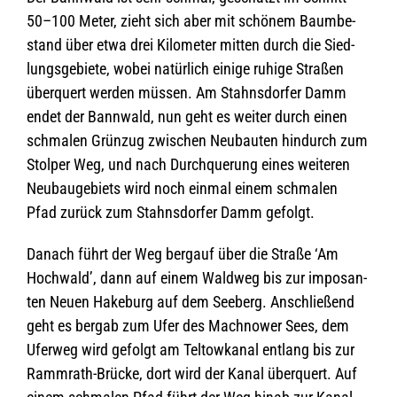
50–100 Meter, zieht sich aber mit schö­nem Baum­be­
stand über etwa drei Kilo­me­ter mit­ten durch die Sied­
lungs­ge­biete, wobei natür­lich einige ruhige Stra­ßen
über­quert wer­den müs­sen. Am Stahns­dor­fer Damm
endet der Bann­wald, nun geht es wei­ter durch einen
schma­len Grün­zug zwi­schen Neu­bau­ten hin­durch zum
Stol­per Weg, und nach Durch­que­rung eines wei­te­ren
Neu­bau­ge­biets wird noch ein­mal einem schma­len
Pfad zurück zum Stahns­dor­fer Damm gefolgt.
Danach führt der Weg berg­auf über die Straße ‘Am
Hoch­wald’, dann auf einem Wald­weg bis zur impo­san­
ten Neuen Hake­burg auf dem See­berg. Anschlie­ßend
geht es bergab zum Ufer des Mach­nower Sees, dem
Ufer­weg wird gefolgt am Tel­tow­ka­nal ent­lang bis zur
Ramm­rath-Brü­cke, dort wird der Kanal über­quert. Auf