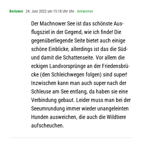
Berlower
24. Juni 2022 um 15:18 Uhr Uhr
- Antworten
Der Mach­nower See ist das schönste Aus­
flugs­ziel in der Gegend, wie ich finde! Die
gegen­über­lie­gende Seite bie­tet auch einige
schöne Ein­bli­cke, aller­dings ist das die Süd-
und damit die Schat­ten­seite. Vor allem die
ecki­gen Land­vor­sprünge an der Frie­dens­brü­
cke (den Schleich­we­gen fol­gen) sind super!
Inzwi­schen kann man auch super nach der
Schleuse am See ent­lang, da haben sie eine
Ver­bin­dung gebaut. Lei­der muss man bei der
See­um­run­dung immer wie­der unan­ge­lein­ten
Hun­den aus­wei­chen, die auch die Wild­tiere
aufscheuchen.