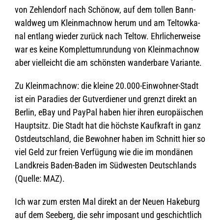
von Zehlen­dorf nach Schö­now, auf dem tol­len Bann­
wald­weg um Klein­mach­now herum und am Tel­tow­ka­
nal ent­lang wie­der zurück nach Tel­tow. Ehr­li­cher­weise
war es keine Kom­plett­um­run­dung von Klein­mach­now
aber viel­leicht die am schöns­ten wan­der­bare Variante.
Zu Klein­mach­now: die kleine 20.000-Einwohner-Stadt
ist ein Para­dies der Gut­ver­die­ner und grenzt direkt an
Ber­lin, eBay und Pay­Pal haben hier ihren euro­päi­schen
Haupt­sitz. Die Stadt hat die höchste Kauf­kraft in ganz
Ost­deutsch­land, die Bewoh­ner haben im Schnitt hier so
viel Geld zur freien Ver­fü­gung wie die im mon­dä­nen
Land­kreis Baden-Baden im Süd­wes­ten Deutsch­lands
(Quelle: MAZ).
Ich war zum ers­ten Mal direkt an der Neuen Hake­burg
auf dem See­berg, die sehr impo­sant und geschicht­lich