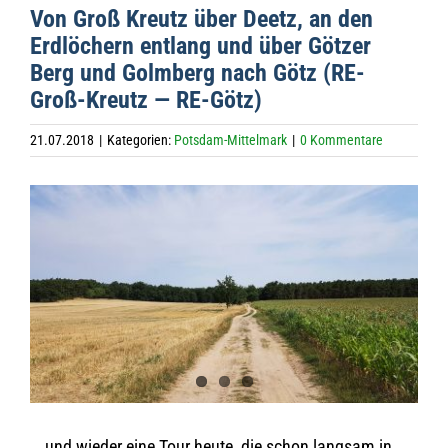
Von Groß Kreutz über Deetz, an den
Erd­lö­chern ent­lang und über Göt­zer
Berg und Golm­berg nach Götz (RE-
Groß-Kreutz — RE-Götz)
21.07.2018
|
Kategorien:
Potsdam-Mittelmark
|
0 Kommentare
Zeige
grösseres
Bild
… und wie­der eine Tour heute, die schon lang­sam in