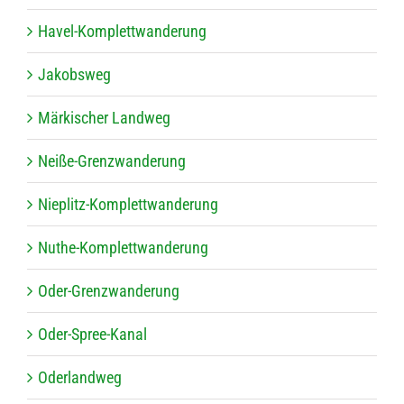
Havel-Kom­plett­wan­de­rung
Jakobs­weg
Mär­ki­scher Landweg
Neiße-Grenz­wan­de­rung
Nie­plitz-Kom­plett­wan­de­rung
Nuthe-Kom­plett­wan­de­rung
Oder-Grenz­wan­de­rung
Oder-Spree-Kanal
Oder­land­weg