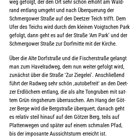
weg gefolgt, der den Ort sehr schön erhöht am Wald­
rand ent­lang umgeht und nach Über­que­rung der
Schmer­gower Straße auf den Deet­zer Teich trifft. Dem
Ufer des Teichs wird durch den klei­nen Voigt­schen Park
gefolgt, dann geht es auf der Straße ‘Am Park’ und der
Schmer­gower Straße zur Dorf­mitte mit der Kirche.
Über die Alte Dorf­straße und die Fischer­straße gelangt
man zum Havel­rad­weg, dem nun wei­ter gefolgt wird,
zunächst über die Straße ‘Zur Zie­ge­lei’. Anschlie­ßend
führt der Rad­weg sehr schön ‚auto­be­freit‘ an den Deet­
zer Erd­lö­chern ent­lang, die als alte Ton­gru­ben mit sat­
tem Grün rings­herum über­ra­schen. Am Hang der Göt­
zer Berge wird die Berg­straße über­quert, danach geht
es rela­tiv steil hin­auf auf den Göt­zer Berg, teils auf
Plat­ten­we­gen und spä­ter auf einem schma­len Pfad,
bis der impo­sante Aus­sichts­turm erreicht ist.