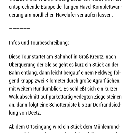
ent­spre­chende Etappe der lan­gen Havel-Kom­plett­wan­
de­rung am nörd­li­chen Havel­ufer ver­lau­fen lassen.
——————
Infos und Tourbeschreibung:
Diese Tour star­tet am Bahn­hof in Groß Kreutz, nach
Über­que­rung der Gleise geht es kurz ein Stück an der
Bahn ent­lang, dann leicht berg­auf einem Feld­weg fol­
gend knapp zwei Kilo­me­ter durch große Agrar­flä­chen,
mit wei­tem Rund­um­blick. Es schließt sich ein kur­zer
Wald­ab­schnitt auf par­kett­ar­tig ver­leg­ten Zie­gel­stei­nen
an, dann folgt eine Schot­ter­piste bis zur Dorf­rand­sied­
lung von Deetz.
Ab dem Orts­ein­gang wird ein Stück dem Müh­len­rund­