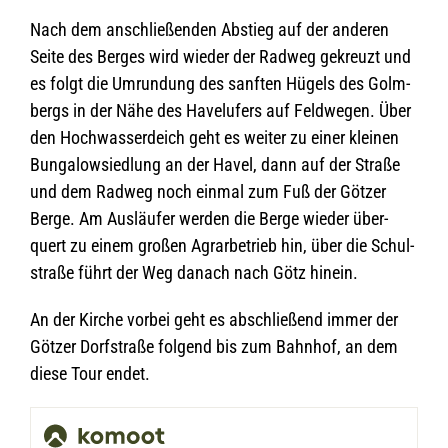
Nach dem anschlie­ßen­den Abstieg auf der ande­ren
Seite des Ber­ges wird wie­der der Rad­weg gekreuzt und
es folgt die Umrun­dung des sanf­ten Hügels des Golm­
bergs in der Nähe des Havel­ufers auf Feld­we­gen. Über
den Hoch­was­ser­deich geht es wei­ter zu einer klei­nen
Bun­ga­low­sied­lung an der Havel, dann auf der Straße
und dem Rad­weg noch ein­mal zum Fuß der Göt­zer
Berge. Am Aus­läu­fer wer­den die Berge wie­der über­
quert zu einem gro­ßen Agrar­be­trieb hin, über die Schul­
straße führt der Weg danach nach Götz hinein.
An der Kir­che vor­bei geht es abschlie­ßend immer der
Göt­zer Dorf­straße fol­gend bis zum Bahn­hof, an dem
diese Tour endet.