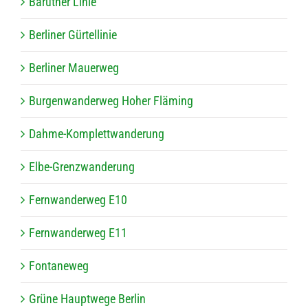
Baru­ther Linie
Ber­li­ner Gürtellinie
Ber­li­ner Mauerweg
Bur­gen­wan­der­weg Hoher Fläming
Dahme-Kom­plett­wan­de­rung
Elbe-Grenz­wan­de­rung
Fern­wan­der­weg E10
Fern­wan­der­weg E11
Fon­ta­ne­weg
Grüne Haupt­wege Berlin