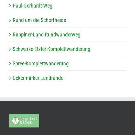
Paul-Ger­hardt-Weg
Rund um die Schorfheide
Rup­pi­ner-Land-Rund­wan­der­weg
Schwarze-Els­ter-Kom­plett­wan­de­rung
Spree-Kom­plett­wan­de­rung
Ucker­mär­ker Landrunde