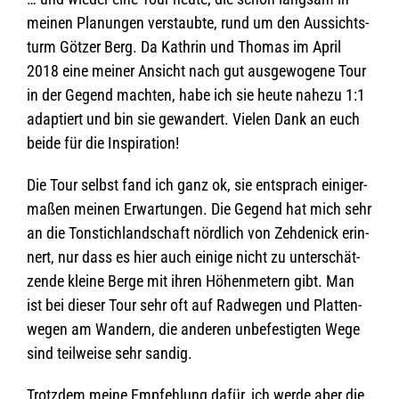
mei­nen Pla­nun­gen ver­staubte, rund um den Aus­sichts­
turm Göt­zer Berg. Da Kath­rin und Tho­mas im April
2018 eine mei­ner Ansicht nach gut aus­ge­wo­gene Tour
in der Gegend mach­ten, habe ich sie heute nahezu 1:1
adap­tiert und bin sie gewan­dert. Vie­len Dank an euch
beide für die Inspiration!
Die Tour selbst fand ich ganz ok, sie ent­sprach eini­ger­
ma­ßen mei­nen Erwar­tun­gen. Die Gegend hat mich sehr
an die Ton­stich­land­schaft nörd­lich von Zeh­de­nick erin­
nert, nur dass es hier auch einige nicht zu unter­schät­
zende kleine Berge mit ihren Höhen­me­tern gibt. Man
ist bei die­ser Tour sehr oft auf Rad­we­gen und Plat­ten­
we­gen am Wan­dern, die ande­ren unbe­fes­tig­ten Wege
sind teil­weise sehr sandig.
Trotz­dem meine Emp­feh­lung dafür, ich werde aber die