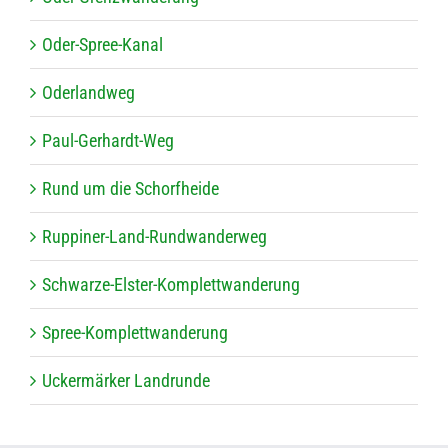
Oder-Spree-Kanal
Oder­land­weg
Paul-Ger­hardt-Weg
Rund um die Schorfheide
Rup­pi­ner-Land-Rund­wan­der­weg
Schwarze-Els­ter-Kom­plett­wan­de­rung
Spree-Kom­plett­wan­de­rung
Ucker­mär­ker Landrunde