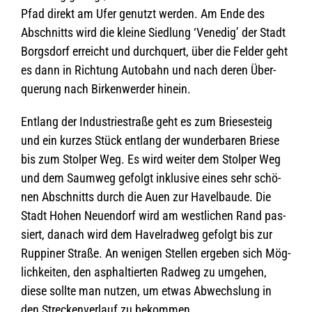
Pfad direkt am Ufer genutzt wer­den. Am Ende des
Abschnitts wird die kleine Sied­lung ‘Vene­dig’ der Stadt
Borgs­dorf erreicht und durch­quert, über die Fel­der geht
es dann in Rich­tung Auto­bahn und nach deren Über­
que­rung nach Bir­ken­wer­der hinein.
Ent­lang der Indus­trie­straße geht es zum Brie­se­steig
und ein kur­zes Stück ent­lang der wun­der­ba­ren Briese
bis zum Stol­per Weg. Es wird wei­ter dem Stol­per Weg
und dem Saum­weg gefolgt inklu­sive eines sehr schö­
nen Abschnitts durch die Auen zur Havel­baude. Die
Stadt Hohen Neu­en­dorf wird am west­li­chen Rand pas­
siert, danach wird dem Havel­rad­weg gefolgt bis zur
Rup­pi­ner Straße. An weni­gen Stel­len erge­ben sich Mög­
lich­kei­ten, den asphal­tier­ten Rad­weg zu umge­hen,
diese sollte man nut­zen, um etwas Abwechs­lung in
den Stre­cken­ver­lauf zu bekommen.