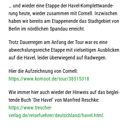
… und wie­der eine Etappe der Havel-Kom­plett­wan­de­
rung heute, wie­der zusam­men mit Cor­nell. Inzwi­schen
haben wir bereits am Etap­pen­ende das Stadt­ge­biet von
Ber­lin im nörd­li­chen Span­dau erreicht.
Trotz Dau­er­re­gen am Anfang der Tour war es eine
abwechs­lungs­rei­che Etappe mit viel­sei­ti­gen Aus­bli­cken
auf die Havel, lei­der über­wie­gend auf Radwegen.
Hier die Auf­zeich­nung von Cornell:
https://www.komoot.de/tour/38515318
Wie immer hier auch wie­der der Hin­weis auf das beglei­
tende Buch ‘Die Havel’ von Man­fred Reschke:
https://www.trescher-
verlag.de/reisefuehrer/deutschland/havel.html