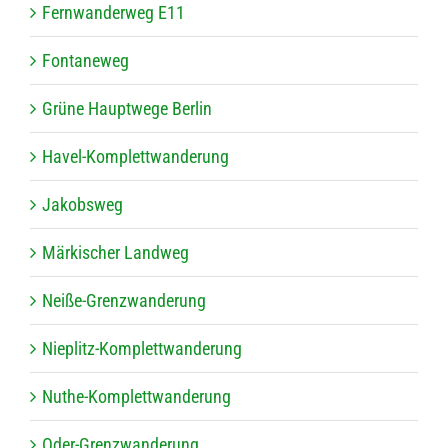
Fern­wan­der­weg E11
Fon­ta­ne­weg
Grüne Haupt­wege Berlin
Havel-Kom­plett­wan­de­rung
Jakobs­weg
Mär­ki­scher Landweg
Neiße-Grenz­wan­de­rung
Nie­plitz-Kom­plett­wan­de­rung
Nuthe-Kom­plett­wan­de­rung
Oder-Grenz­wan­de­rung