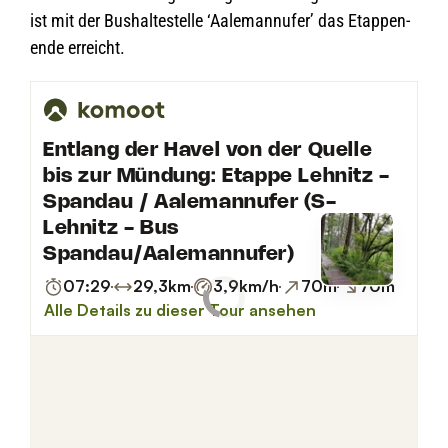
ist mit der Bus­hal­te­stelle ‘Aale­mann­ufer’ das Etap­pen­
ende erreicht.