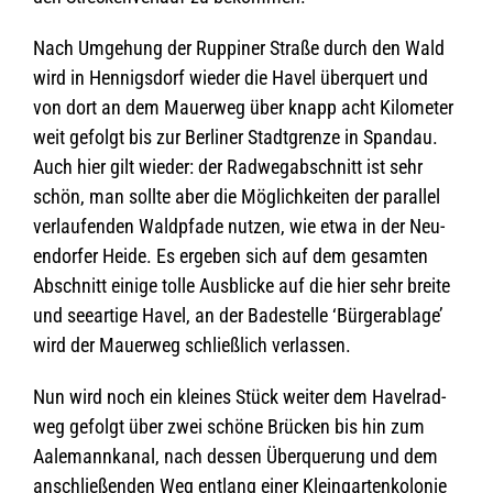
Nach Umge­hung der Rup­pi­ner Straße durch den Wald
wird in Hen­nigs­dorf wie­der die Havel über­quert und
von dort an dem Mau­er­weg über knapp acht Kilo­me­ter
weit gefolgt bis zur Ber­li­ner Stadt­grenze in Span­dau.
Auch hier gilt wie­der: der Rad­weg­ab­schnitt ist sehr
schön, man sollte aber die Mög­lich­kei­ten der par­al­lel
ver­lau­fen­den Wald­pfade nut­zen, wie etwa in der Neu­
en­dor­fer Heide. Es erge­ben sich auf dem gesam­ten
Abschnitt einige tolle Aus­bli­cke auf die hier sehr breite
und see­ar­tige Havel, an der Bade­stelle ‘Bür­ger­ab­lage’
wird der Mau­er­weg schließ­lich verlassen.
Nun wird noch ein klei­nes Stück wei­ter dem Havel­rad­
weg gefolgt über zwei schöne Brü­cken bis hin zum
Aale­mann­ka­nal, nach des­sen Über­que­rung und dem
anschlie­ßen­den Weg ent­lang einer Klein­gar­ten­ko­lo­nie