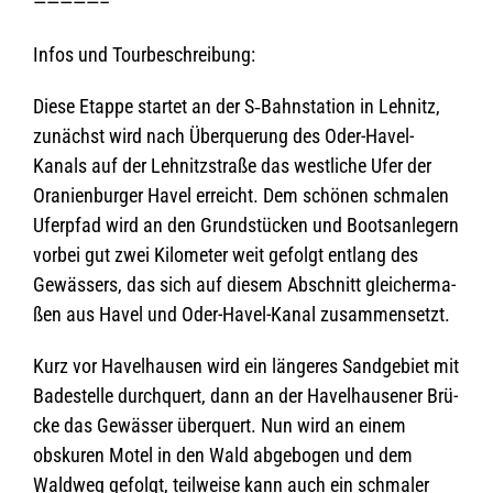
—————–
Infos und Tourbeschreibung:
Diese Etappe star­tet an der S‑Bahnstation in Lehnitz,
zunächst wird nach Über­que­rung des Oder-Havel-
Kanals auf der Lehnitz­straße das west­li­che Ufer der
Ora­ni­en­bur­ger Havel erreicht. Dem schö­nen schma­len
Ufer­pfad wird an den Grund­stü­cken und Boots­an­le­gern
vor­bei gut zwei Kilo­me­ter weit gefolgt ent­lang des
Gewäs­sers, das sich auf die­sem Abschnitt glei­cher­ma­
ßen aus Havel und Oder-Havel-Kanal zusammensetzt.
Kurz vor Havel­hau­sen wird ein län­ge­res Sand­ge­biet mit
Bade­stelle durch­quert, dann an der Havel­hau­se­ner Brü­
cke das Gewäs­ser über­quert. Nun wird an einem
obsku­ren Motel in den Wald abge­bo­gen und dem
Wald­weg gefolgt, teil­weise kann auch ein schma­ler