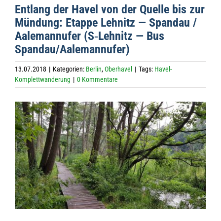
Ent­lang der Havel von der Quelle bis zur
Mün­dung: Etappe Lehnitz — Span­dau /
Aale­mann­ufer (S‑Lehnitz — Bus
Spandau/Aalemannufer)
13.07.2018
|
Kategorien:
Berlin
,
Oberhavel
|
Tags:
Havel-
Komplettwanderung
|
0 Kommentare
Zeige
grösseres
Bild