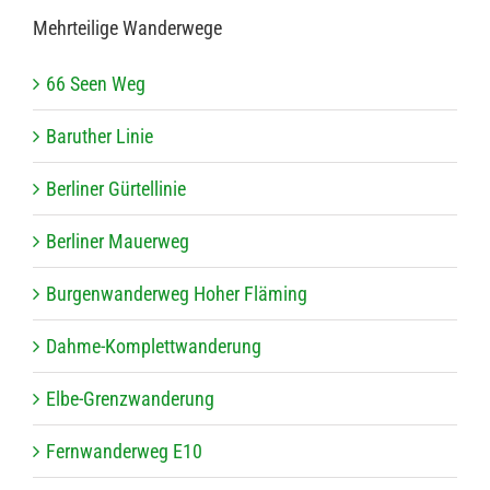
Mehr­tei­lige Wanderwege
66 Seen Weg
Baru­ther Linie
Ber­li­ner Gürtellinie
Ber­li­ner Mauerweg
Bur­gen­wan­der­weg Hoher Fläming
Dahme-Kom­plett­wan­de­rung
Elbe-Grenz­wan­de­rung
Fern­wan­der­weg E10