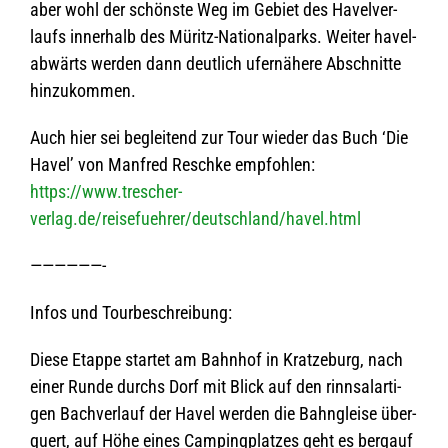
aber wohl der schönste Weg im Gebiet des Havel­ver­
laufs inner­halb des Müritz-Natio­nal­parks. Wei­ter havel­
ab­wärts wer­den dann deut­lich ufer­nä­here Abschnitte
hinzukommen.
Auch hier sei beglei­tend zur Tour wie­der das Buch ‘Die
Havel’ von Man­fred Reschke empfohlen:
https://www.trescher-
verlag.de/reisefuehrer/deutschland/havel.html
——————-
Infos und Tourbeschreibung:
Diese Etappe star­tet am Bahn­hof in Krat­ze­burg, nach
einer Runde durchs Dorf mit Blick auf den rinn­sal­ar­ti­
gen Bach­ver­lauf der Havel wer­den die Bahn­gleise über­
quert, auf Höhe eines Cam­ping­plat­zes geht es berg­auf