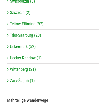
Świebodzin (3)
Szczecin (2)
Teltow-Fläming (97)
Trier-Saarburg (23)
Uckermark (52)
Uecker-Randow (1)
Wittenberg (21)
Żary-Żagań (1)
Mehr­tei­lige Wanderwege