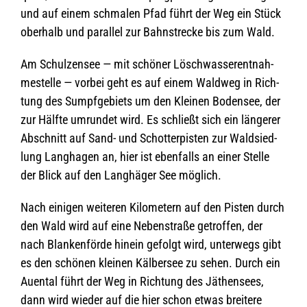
und auf einem schma­len Pfad führt der Weg ein Stück
ober­halb und par­al­lel zur Bahn­stre­cke bis zum Wald.
Am Schul­zen­see — mit schö­ner Lösch­was­ser­ent­nah­
me­stelle — vor­bei geht es auf einem Wald­weg in Rich­
tung des Sumpf­ge­biets um den Klei­nen Boden­see, der
zur Hälfte umrun­det wird. Es schließt sich ein län­ge­rer
Abschnitt auf Sand- und Schot­ter­pis­ten zur Wald­sied­
lung Lang­ha­gen an, hier ist eben­falls an einer Stelle
der Blick auf den Lang­hä­ger See möglich.
Nach eini­gen wei­te­ren Kilo­me­tern auf den Pis­ten durch
den Wald wird auf eine Neben­straße getrof­fen, der
nach Blan­ken­förde hin­ein gefolgt wird, unter­wegs gibt
es den schö­nen klei­nen Käl­ber­see zu sehen. Durch ein
Auen­tal führt der Weg in Rich­tung des Jäthen­sees,
dann wird wie­der auf die hier schon etwas brei­tere