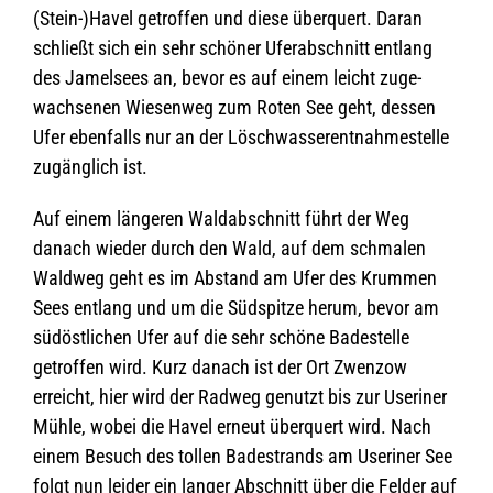
(Stein-)Havel getrof­fen und diese über­quert. Daran
schließt sich ein sehr schö­ner Ufer­ab­schnitt ent­lang
des Jamel­sees an, bevor es auf einem leicht zuge­
wach­se­nen Wie­sen­weg zum Roten See geht, des­sen
Ufer eben­falls nur an der Lösch­was­ser­ent­nah­me­stelle
zugäng­lich ist.
Auf einem län­ge­ren Wald­ab­schnitt führt der Weg
danach wie­der durch den Wald, auf dem schma­len
Wald­weg geht es im Abstand am Ufer des Krum­men
Sees ent­lang und um die Süd­spitze herum, bevor am
süd­öst­li­chen Ufer auf die sehr schöne Bade­stelle
getrof­fen wird. Kurz danach ist der Ort Zwen­zow
erreicht, hier wird der Rad­weg genutzt bis zur Use­ri­ner
Mühle, wobei die Havel erneut über­quert wird. Nach
einem Besuch des tol­len Bade­strands am Use­ri­ner See
folgt nun lei­der ein lan­ger Abschnitt über die Fel­der auf