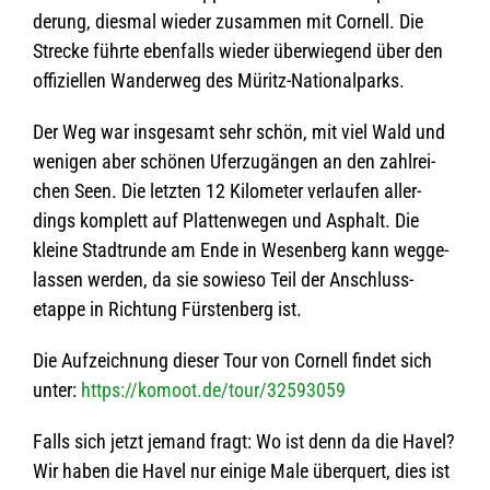
de­rung, dies­mal wie­der zusam­men mit Cor­nell. Die
Stre­cke führte eben­falls wie­der über­wie­gend über den
offi­zi­el­len Wan­der­weg des Müritz-Nationalparks.
Der Weg war ins­ge­samt sehr schön, mit viel Wald und
weni­gen aber schö­nen Ufer­zu­gän­gen an den zahl­rei­
chen Seen. Die letz­ten 12 Kilo­me­ter ver­lau­fen aller­
dings kom­plett auf Plat­ten­we­gen und Asphalt. Die
kleine Stadt­runde am Ende in Wesen­berg kann weg­ge­
las­sen wer­den, da sie sowieso Teil der Anschluss­
etappe in Rich­tung Fürs­ten­berg ist.
Die Auf­zeich­nung die­ser Tour von Cor­nell fin­det sich
unter:
https://komoot.de/tour/32593059
Falls sich jetzt jemand fragt: Wo ist denn da die Havel?
Wir haben die Havel nur einige Male über­quert, dies ist