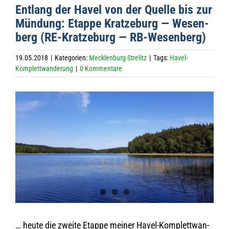
Ent­lang der Havel von der Quelle bis zur
Mün­dung: Etappe Krat­ze­burg — Wesen­
berg (RE-Krat­ze­burg — RB-Wesenberg)
19.05.2018
|
Kategorien:
Mecklenburg-Strelitz
|
Tags:
Havel-
Komplettwanderung
|
0 Kommentare
Zeige
grösseres
Bild
… heute die zweite Etappe mei­ner Havel-Kom­plett­wan­