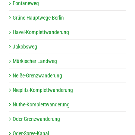
Fon­ta­ne­weg
Grüne Haupt­wege Berlin
Havel-Kom­plett­wan­de­rung
Jakobs­weg
Mär­ki­scher Landweg
Neiße-Grenz­wan­de­rung
Nie­plitz-Kom­plett­wan­de­rung
Nuthe-Kom­plett­wan­de­rung
Oder-Grenz­wan­de­rung
Oder-Spree-Kanal