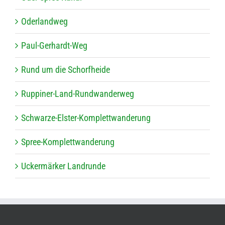
Oder­land­weg
Paul-Ger­hardt-Weg
Rund um die Schorfheide
Rup­pi­ner-Land-Rund­wan­der­weg
Schwarze-Els­ter-Kom­plett­wan­de­rung
Spree-Kom­plett­wan­de­rung
Ucker­mär­ker Landrunde