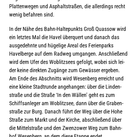
Plat­ten­we­gen und Asphalt­stra­ßen, die aller­dings recht
wenig befah­ren sind.
In der Nähe des Bahn-Hal­te­punkts Groß Quas­sow wird
ein letz­tes Mal die Havel über­quert und danach das
aus­ge­dehnte und hüge­lige Areal des Feri­en­parks
Havel­berge auf dem Rad­weg umgan­gen. Anschlie­ßend
wird dem Ufer des Woblitz­sees gefolgt, wobei sich lei­
der keine direk­ten Zugänge zum Gewäs­ser erge­ben.
Am Ende des Abschnitts wird Wesen­berg erreicht und
eine kleine Stadt­runde ange­han­gen: über die Lin­den­
straße und die Straße ‘In den Wäl­len’ geht es zum
Schiffs­an­le­ger am Woblitz­see, dann über die Gra­ben­
straße zur Burg. Danach führt der Weg über die Hohe
Straße zum Markt und der Kir­che, abschlie­ßend über
die Mit­tel­straße und den Zwen­zower Weg zum Bahn­
hof Wesen­berg, an dem diese Etappe endet.