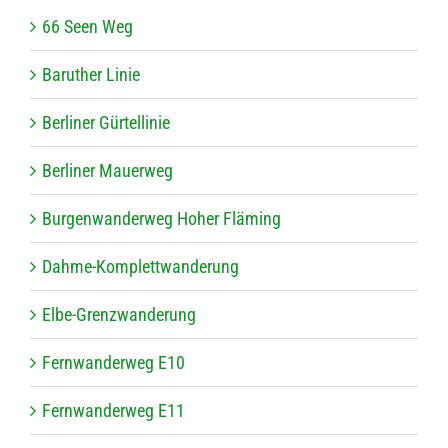
66 Seen Weg
Baru­ther Linie
Ber­li­ner Gürtellinie
Ber­li­ner Mauerweg
Bur­gen­wan­der­weg Hoher Fläming
Dahme-Kom­plett­wan­de­rung
Elbe-Grenz­wan­de­rung
Fern­wan­der­weg E10
Fern­wan­der­weg E11