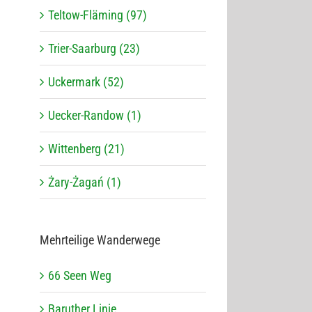
Teltow-Fläming (97)
Trier-Saarburg (23)
Uckermark (52)
Uecker-Randow (1)
Wittenberg (21)
Żary-Żagań (1)
Mehr­tei­lige Wanderwege
66 Seen Weg
Baru­ther Linie