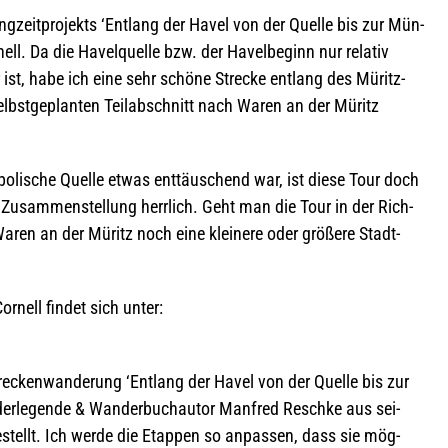
­zeit­pro­jekts ‘Ent­lang der Havel von der Quelle bis zur Mün­
ll. Da die Havel­quelle bzw. der Havel­be­ginn nur rela­tiv
ar ist, habe ich eine sehr schöne Stre­cke ent­lang des Müritz-
elbst­ge­plan­ten Teil­ab­schnitt nach Waren an der Müritz
o­li­sche Quelle etwas ent­täu­schend war, ist diese Tour doch
 Zusam­men­stel­lung herr­lich. Geht man die Tour in der Rich­
aren an der Müritz noch eine klei­nere oder grö­ßere Stadt­
r­nell fin­det sich unter:
tre­cken­wan­de­rung ‘Ent­lang der Havel von der Quelle bis zur
der­le­gende & Wan­der­buch­au­tor Man­fred Reschke aus sei­
gestellt. Ich werde die Etap­pen so anpas­sen, dass sie mög­