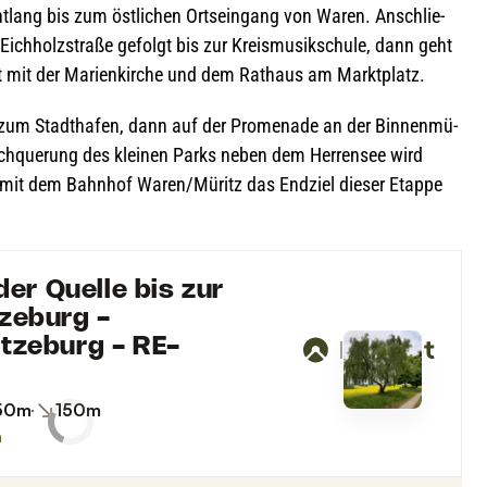
­lang bis zum öst­li­chen Orts­ein­gang von Waren. Anschlie­
 Eich­holz­straße gefolgt bis zur Kreis­mu­sik­schule, dann geht
t mit der Mari­en­kir­che und dem Rat­haus am Marktplatz.
zum Stadt­ha­fen, dann auf der Pro­me­nade an der Bin­nen­mü­
ch­que­rung des klei­nen Parks neben dem Her­ren­see wird
mit dem Bahn­hof Waren/Müritz das End­ziel die­ser Etappe