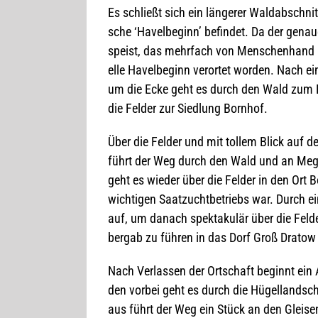
Es schließt sich ein län­ge­rer Wald­ab­schni
sche ‘Havel­be­ginn’ befin­det. Da der gena
speist, das mehr­fach von Men­schen­hand bee
elle Havel­be­ginn ver­or­tet wor­den. Nach 
um die Ecke geht es durch den Wald zum Fo
die Fel­der zur Sied­lung Bornhof.
Über die Fel­der und mit tol­lem Blick auf de
führt der Weg durch den Wald und an Mega­li
geht es wie­der über die Fel­der in den Ort B
wich­ti­gen Saat­zucht­be­triebs war. Durch
auf, um danach spek­ta­ku­lär über die Fel­d
bergab zu füh­ren in das Dorf Groß Dra­tow
Nach Ver­las­sen der Ort­schaft beginnt ein A
den vor­bei geht es durch die Hügel­land­sch
aus führt der Weg ein Stück an den Glei­sen 