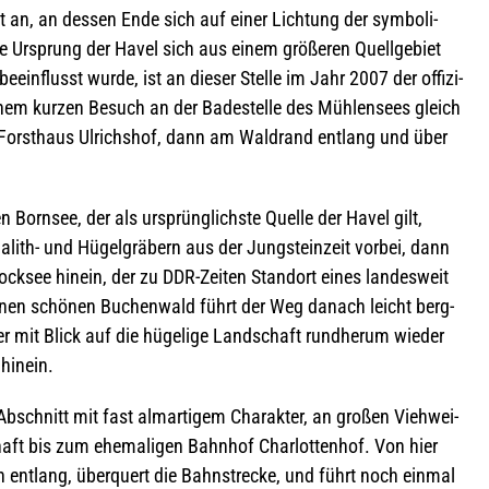
tt an, an des­sen Ende sich auf einer Lich­tung der sym­bo­li­
ue Ursprung der Havel sich aus einem grö­ße­ren Quell­ge­biet
in­flusst wurde, ist an die­ser Stelle im Jahr 2007 der offi­zi­
einem kur­zen Besuch an der Bade­stelle des Müh­len­sees gleich
rst­haus Ulrichs­hof, dann am Wald­rand ent­lang und über
n Born­see, der als ursprüng­lichste Quelle der Havel gilt,
th- und Hügel­grä­bern aus der Jung­stein­zeit vor­bei, dann
ock­see hin­ein, der zu DDR-Zei­ten Stand­ort eines lan­des­weit
 einen schö­nen Buchen­wald führt der Weg danach leicht berg­
er mit Blick auf die hüge­lige Land­schaft rund­herum wie­der
 hinein.
bschnitt mit fast alm­ar­ti­gem Cha­rak­ter, an gro­ßen Vieh­wei­
aft bis zum ehe­ma­li­gen Bahn­hof Char­lot­ten­hof. Von hier
ent­lang, über­quert die Bahn­stre­cke, und führt noch ein­mal