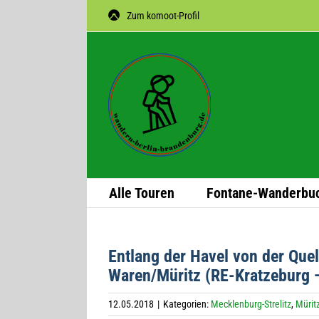
Zum
Zum komoot-Profil
Inhalt
springen
Alle Tou­ren
Fon­­tane-Wan­­der­­bu
Ent­lang der Havel von der Quel
Waren/Müritz (RE-Krat­ze­burg 
12.05.2018
|
Kategorien:
Mecklenburg-Strelitz
,
Mürit