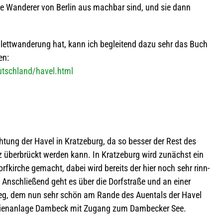
erte Wan­de­rer von Ber­lin aus mach­bar sind, und sie dann
lett­wan­de­rung hat, kann ich beglei­tend dazu sehr das Buch
en:
eutschland/havel.html
ch­tung der Havel in Krat­ze­burg, da so bes­ser der Rest des
z über­brückt wer­den kann. In Krat­ze­burg wird zunächst ein
rf­kir­che gemacht, dabei wird bereits der hier noch sehr rinn­
rt. Anschlie­ßend geht es über die Dorf­straße und an einer
ld­weg, dem nun sehr schön am Rande des Auen­tals der Havel
eri­en­an­lage Dam­beck mit Zugang zum Dam­be­cker See.