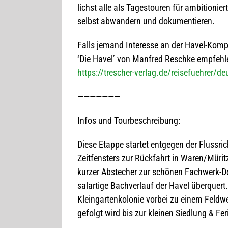
lichst alle als Tages­tou­ren für ambi­tio­ni
selbst abwan­dern und dokumentieren.
Falls jemand Inter­esse an der Havel-Kom­p
‘Die Havel’ von Man­fred Reschke empfehl
https://trescher-verlag.de/reisefuehrer/d
———————
Infos und Tourbeschreibung:
Diese Etappe star­tet ent­ge­gen der Fluss­ri
Zeit­fens­ters zur Rück­fahrt in Waren/Mürit
kur­zer Abste­cher zur schö­nen Fach­werk-Do
sal­ar­tige Bach­ver­lauf der Havel über­que
Klein­gar­ten­ko­lo­nie vor­bei zu einem Fe
gefolgt wird bis zur klei­nen Sied­lung & F