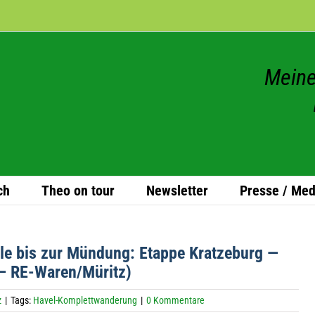
Meine
ch
Theo on tour
News­let­ter
Presse / Med
le bis zur Mün­dung: Etappe Krat­ze­burg —
— RE-Waren­/Mü­ritz)
z
|
Tags:
Havel-Komplettwanderung
|
0 Kommentare