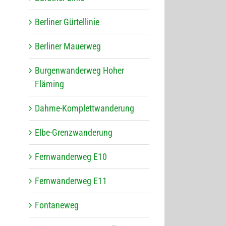
Ber­li­ner Gürtellinie
Ber­li­ner Mauerweg
Bur­gen­wan­der­weg Hoher
Fläming
Dahme-Kom­plett­wan­de­rung
Elbe-Grenz­wan­de­rung
Fern­wan­der­weg E10
Fern­wan­der­weg E11
Fon­ta­ne­weg