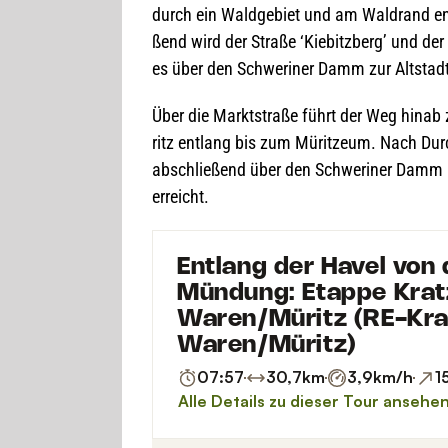
durch ein Wald­ge­biet und am Wald­rand ent
ßend wird der Straße ‘Kie­bitz­berg’ und der
es über den Schwe­ri­ner Damm zur Alt­stad
Über die Markt­straße führt der Weg hinab 
ritz ent­lang bis zum Mürit­zeum. Nach Dur
abschlie­ßend über den Schwe­ri­ner Damm 
erreicht.