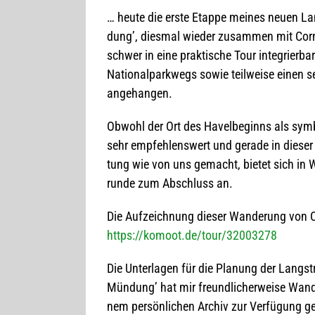
… heute die erste Etappe mei­nes neuen Lang
dung’, dies­mal wie­der zusam­men mit Cor­ne
schwer in eine prak­ti­sche Tour inte­grier­b
Natio­nal­park­wegs sowie teil­weise einen s
angehangen.
Obwohl der Ort des Havel­be­ginns als sym­b
sehr emp­feh­lens­wert und gerade in die­ser
tung wie von uns gemacht, bie­tet sich in W
runde zum Abschluss an.
Die Auf­zeich­nung die­ser Wan­de­rung von Co
https://komoot.de/tour/32003278
Die Unter­la­gen für die Pla­nung der Lang­s
Mün­dung’ hat mir freund­li­cher­weise Wan­
nem per­sön­li­chen Archiv zur Ver­fü­gung 