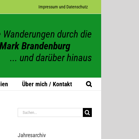
Impres­sum und Datenschutz
 Wanderungen durch die
Mark Brandenburg
... und darüber hinaus
ien
Über mich / Kontakt
Suche
nach:
Jah­res­ar­chiv