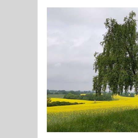
Zeige
grösseres
Bild