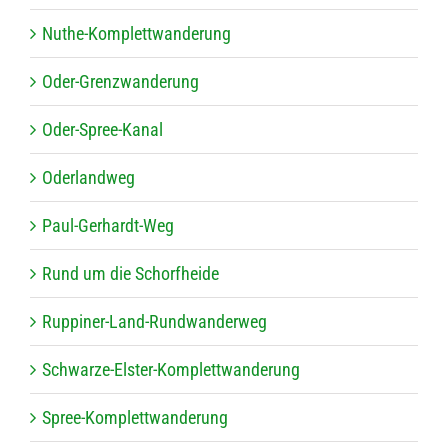
Nuthe-Kom­plett­wan­de­rung
Oder-Grenz­wan­de­rung
Oder-Spree-Kanal
Oder­land­weg
Paul-Ger­hardt-Weg
Rund um die Schorfheide
Rup­pi­ner-Land-Rund­wan­der­weg
Schwarze-Els­ter-Kom­plett­wan­de­rung
Spree-Kom­plett­wan­de­rung