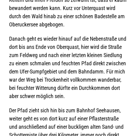
bewan­dert wer­den kann. Kurz vor Unter­quast wird
durch den Wald hinab zu einer schö­nen Bade­stelle am
Obe­ru­cker­see abgebogen.
Danach geht es wie­der hin­auf auf die Neben­straße und
dort bis ans Ende von Ober­quast, hier wird die Straße
zum Feld­weg und nach einer letz­ten klei­nen Sied­lung
zu einem schma­len und feuch­ten Pfad direkt zwi­schen
dem Ufer-Sumpf­ge­biet und dem Bahn­damm. Für mich
war der Weg bei Tro­cken­heit voll­kom­men wan­der­bar,
bei feuch­ter Wit­te­rung dürfte ein Durch­kom­men dort
aber schwer mög­lich sein.
Der Pfad zieht sich hin bis zum Bahn­hof See­hau­sen,
wei­ter geht es von dort kurz auf einer Pflas­ter­straße
und anschlie­ßend auf einer buck­li­gen alten Sand- und
Schot­ter­piste über drei Kilo­me­ter, immer noch direkt