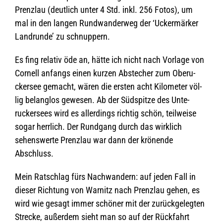
Prenz­lau (deut­lich unter 4 Std. inkl. 256 Fotos), um
mal in den lan­gen Rund­wan­der­weg der ‘Ucker­mär­ker
Land­runde’ zu schnuppern.
Es fing rela­tiv öde an, hätte ich nicht nach Vor­lage von
Cor­nell anfangs einen kur­zen Abste­cher zum Obe­ru­
cker­see gemacht, wären die ers­ten acht Kilo­me­ter völ­
lig belang­los gewe­sen. Ab der Süd­spitze des Unte­
rucker­sees wird es aller­dings rich­tig schön, teil­weise
sogar herr­lich. Der Rund­gang durch das wirk­lich
sehens­werte Prenz­lau war dann der krö­nende
Abschluss.
Mein Rat­schlag fürs Nach­wan­dern: auf jeden Fall in
die­ser Rich­tung von War­nitz nach Prenz­lau gehen, es
wird wie gesagt immer schö­ner mit der zurück­ge­leg­ten
Stre­cke, außer­dem sieht man so auf der Rück­fahrt