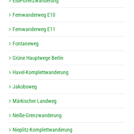
Elbe-Grenz­wan­de­rung
Fern­wan­der­weg E10
Fern­wan­der­weg E11
Fon­ta­ne­weg
Grüne Haupt­wege Berlin
Havel-Kom­plett­wan­de­rung
Jakobs­weg
Mär­ki­scher Landweg
Neiße-Grenz­wan­de­rung
Nie­plitz-Kom­plett­wan­de­rung