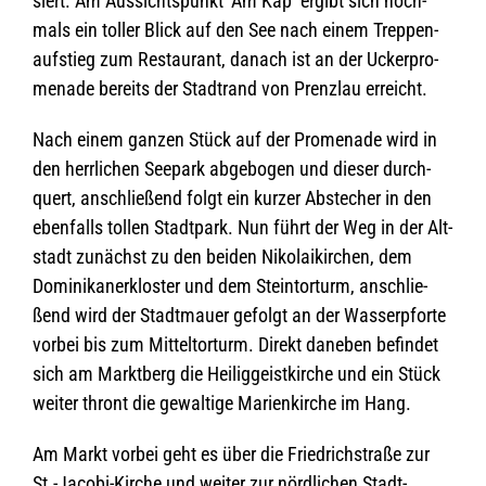
siert. Am Aus­sichts­punkt ‘Am Kap’ ergibt sich noch­
mals ein tol­ler Blick auf den See nach einem Trep­pen­
auf­stieg zum Restau­rant, danach ist an der Ucker­pro­
me­nade bereits der Stadt­rand von Prenz­lau erreicht.
Nach einem gan­zen Stück auf der Pro­me­nade wird in
den herr­li­chen See­park abge­bo­gen und die­ser durch­
quert, anschlie­ßend folgt ein kur­zer Abste­cher in den
eben­falls tol­len Stadt­park. Nun führt der Weg in der Alt­
stadt zunächst zu den bei­den Niko­lai­kir­chen, dem
Domi­ni­ka­ner­klos­ter und dem Stein­tor­turm, anschlie­
ßend wird der Stadt­mauer gefolgt an der Was­ser­pforte
vor­bei bis zum Mit­tel­tor­turm. Direkt dane­ben befin­det
sich am Markt­berg die Hei­lig­geist­kir­che und ein Stück
wei­ter thront die gewal­tige Mari­en­kir­che im Hang.
Am Markt vor­bei geht es über die Fried­rich­straße zur
St.-Jacobi-Kirche und wei­ter zur nörd­li­chen Stadt­