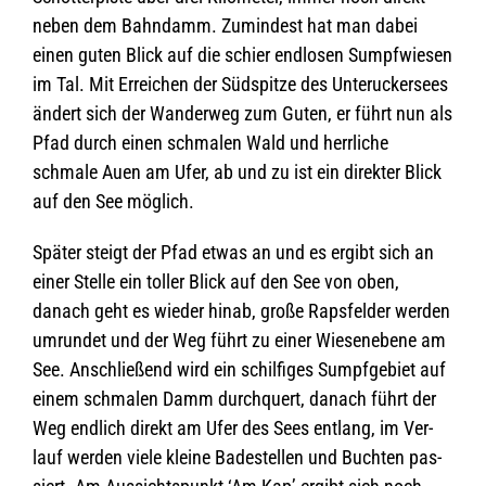
neben dem Bahn­damm. Zumin­dest hat man dabei
einen guten Blick auf die schier end­lo­sen Sumpf­wie­sen
im Tal. Mit Errei­chen der Süd­spitze des Unte­rucker­sees
ändert sich der Wan­der­weg zum Guten, er führt nun als
Pfad durch einen schma­len Wald und herr­li­che
schmale Auen am Ufer, ab und zu ist ein direk­ter Blick
auf den See möglich.
Spä­ter steigt der Pfad etwas an und es ergibt sich an
einer Stelle ein tol­ler Blick auf den See von oben,
danach geht es wie­der hinab, große Raps­fel­der wer­den
umrun­det und der Weg führt zu einer Wie­se­ne­bene am
See. Anschlie­ßend wird ein schil­fi­ges Sumpf­ge­biet auf
einem schma­len Damm durch­quert, danach führt der
Weg end­lich direkt am Ufer des Sees ent­lang, im Ver­
lauf wer­den viele kleine Bade­stel­len und Buch­ten pas­