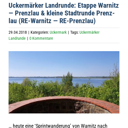
Ucker­mär­ker Land­runde: Etappe War­nitz
— Prenz­lau & kleine Stadt­runde Prenz­
lau (RE-War­nitz — RE-Prenzlau)
29.04.2018
|
Kategorien:
Uckermark
|
Tags:
Uckermärker
Landrunde
|
0 Kommentare
Zeige
grösseres
Bild
… heute eine ‘Sprint­wan­de­rung’ von War­nitz nach