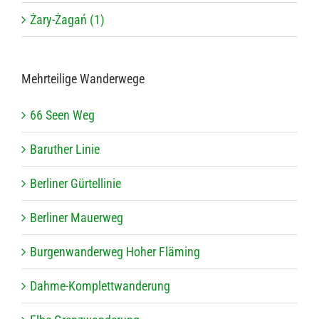
Żary-Żagań (1)
Mehr­tei­lige Wanderwege
66 Seen Weg
Baru­ther Linie
Ber­li­ner Gürtellinie
Ber­li­ner Mauerweg
Bur­gen­wan­der­weg Hoher Fläming
Dahme-Kom­plett­wan­de­rung