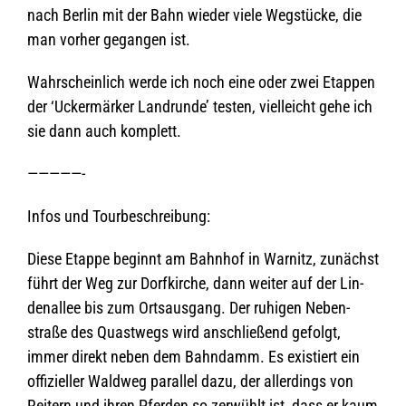
nach Ber­lin mit der Bahn wie­der viele Weg­stü­cke, die
man vor­her gegan­gen ist.
Wahr­schein­lich werde ich noch eine oder zwei Etap­pen
der ‘Ucker­mär­ker Land­runde’ tes­ten, viel­leicht gehe ich
sie dann auch komplett.
—————-
Infos und Tourbeschreibung:
Diese Etappe beginnt am Bahn­hof in War­nitz, zunächst
führt der Weg zur Dorf­kir­che, dann wei­ter auf der Lin­
den­al­lee bis zum Orts­aus­gang. Der ruhi­gen Neben­
straße des Quast­wegs wird anschlie­ßend gefolgt,
immer direkt neben dem Bahn­damm. Es exis­tiert ein
offi­zi­el­ler Wald­weg par­al­lel dazu, der aller­dings von
Rei­tern und ihren Pfer­den so zer­wühlt ist, dass er kaum