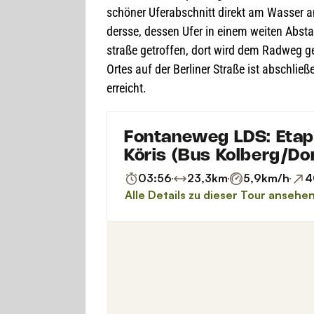
schö­ner Ufer­ab­schnitt direkt am Was­ser
dersse, des­sen Ufer in einem wei­ten Absta
straße getrof­fen, dort wird dem Rad­weg g
Ortes auf der Ber­li­ner Straße ist abschlie
erreicht.