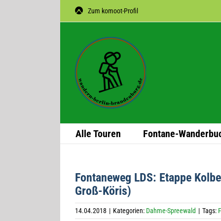
Zum
Zum komoot-Profil
Inhalt
springen
Alle Tou­ren
Fon­­tane-Wan­­der­­bu
Fon­ta­ne­weg LDS: Etappe Kol­
Groß-Köris)
14.04.2018
|
Kategorien:
Dahme-Spreewald
|
Tags: