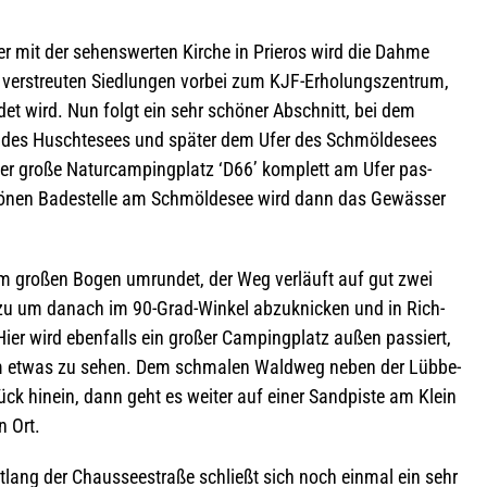
 mit der sehens­wer­ten Kir­che in Prie­ros wird die Dahme
er­streu­ten Sied­lun­gen vor­bei zum KJF-Erho­lungs­zen­trum,
et wird. Nun folgt ein sehr schö­ner Abschnitt, bei dem
es Husch­te­sees und spä­ter dem Ufer des Schm­öl­de­sees
er große Natur­cam­ping­platz ‘D66’ kom­plett am Ufer pas­
hö­nen Bade­stelle am Schm­öl­de­see wird dann das Gewäs­ser
m gro­ßen Bogen umrun­det, der Weg ver­läuft auf gut zwei
s zu um danach im 90-Grad-Win­kel abzu­kni­cken und in Rich­
 Hier wird eben­falls ein gro­ßer Cam­ping­platz außen pas­siert,
 etwas zu sehen. Dem schma­len Wald­weg neben der Lüb­be­
ck hin­ein, dann geht es wei­ter auf einer Sand­piste am Klein
n Ort.
­lang der Chaus­see­straße schließt sich noch ein­mal ein sehr