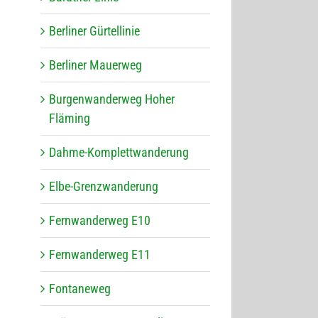
Ber­li­ner Gürtellinie
Ber­li­ner Mauerweg
Bur­gen­wan­der­weg Hoher
Fläming
Dahme-Kom­plett­wan­de­rung
Elbe-Grenz­wan­de­rung
Fern­wan­der­weg E10
Fern­wan­der­weg E11
Fon­ta­ne­weg