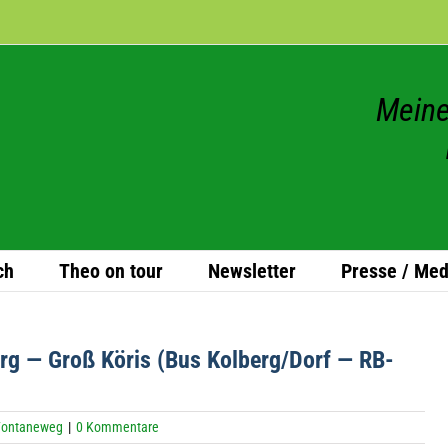
Meine
ch
Theo on tour
News­let­ter
Presse / Med
berg — Groß Köris (Bus Kolberg/Dorf — RB-
Fontaneweg
|
0 Kommentare