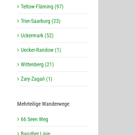
Teltow-Fläming (97)
Trier-Saarburg (23)
Uckermark (52)
Uecker-Randow (1)
Wittenberg (21)
Żary-Żagań (1)
Mehr­tei­lige Wanderwege
66 Seen Weg
Baru­ther Linie