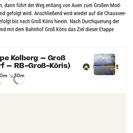
 an, dann führt der Weg ent­lang von Auen zum Gro­ßen Mod­
nd gefolgt wird. Anschlie­ßend wird wie­der auf die Chaus­see­
efolgt bis nach Groß Köris hin­ein. Nach Durch­que­rung der
­ßend mit dem Bahn­hof Groß Köris das Ziel die­ser Etappe