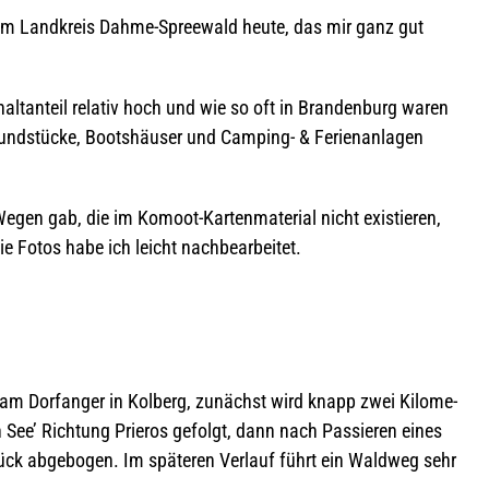
s im Land­kreis Dahme-Spree­wald heute, das mir ganz gut
alt­an­teil rela­tiv hoch und wie so oft in Bran­den­burg waren
und­stü­cke, Boots­häu­ser und Cam­ping- & Feri­en­an­la­gen
gen gab, die im Komoot-Kar­ten­ma­te­rial nicht exis­tie­ren,
 die Fotos habe ich leicht nachbearbeitet.
le am Dorf­an­ger in Kol­berg, zunächst wird knapp zwei Kilo­me­
 See’ Rich­tung Prie­ros gefolgt, dann nach Pas­sie­ren eines
stück abge­bo­gen. Im spä­te­ren Ver­lauf führt ein Wald­weg sehr