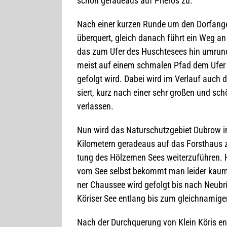
schön gera­de­aus auf Prie­ros zu.
Nach einer kur­zen Runde um den Dorf­an­ger
über­quert, gleich danach führt ein Weg an v
das zum Ufer des Husch­te­sees hin umrun­d
meist auf einem schma­len Pfad dem Ufer d
gefolgt wird. Dabei wird im Ver­lauf auch d
siert, kurz nach einer sehr gro­ßen und sc
verlassen.
Nun wird das Natur­schutz­ge­biet Dubrow i
Kilo­me­tern gera­de­aus auf das Forst­hau
tung des Höl­zer­nen Sees wei­ter­zu­füh­ren.
vom See selbst bekommt man lei­der kaum
ner Chaus­see wird gefolgt bis nach Neu­brü
Köri­ser See ent­lang bis zum gleich­na­mi­ge
Nach der Durch­que­rung von Klein Köris ent