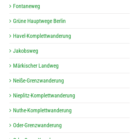
Fon­ta­ne­weg
Grüne Haupt­wege Berlin
Havel-Kom­plett­wan­de­rung
Jakobs­weg
Mär­ki­scher Landweg
Neiße-Grenz­wan­de­rung
Nie­plitz-Kom­plett­wan­de­rung
Nuthe-Kom­plett­wan­de­rung
Oder-Grenz­wan­de­rung