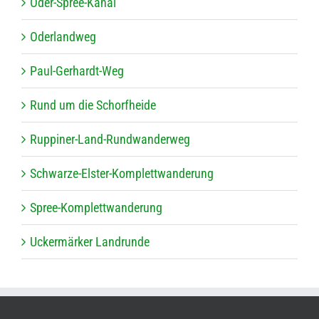
Oder-Spree-Kanal
Oder­land­weg
Paul-Ger­hardt-Weg
Rund um die Schorfheide
Rup­pi­ner-Land-Rund­wan­der­weg
Schwarze-Els­ter-Kom­plett­wan­de­rung
Spree-Kom­plett­wan­de­rung
Ucker­mär­ker Landrunde