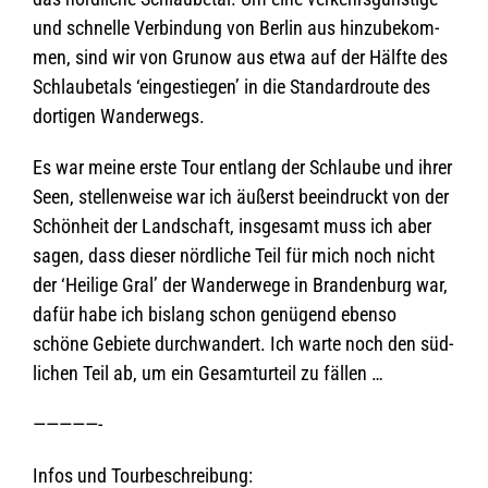
und schnelle Ver­bin­dung von Ber­lin aus hin­zu­be­kom­
men, sind wir von Gru­now aus etwa auf der Hälfte des
Schlau­be­tals ‘ein­ge­stie­gen’ in die Stan­dard­route des
dor­ti­gen Wanderwegs.
Es war meine erste Tour ent­lang der Schlaube und ihrer
Seen, stel­len­weise war ich äußerst beein­druckt von der
Schön­heit der Land­schaft, ins­ge­samt muss ich aber
sagen, dass die­ser nörd­li­che Teil für mich noch nicht
der ‘Hei­lige Gral’ der Wan­der­wege in Bran­den­burg war,
dafür habe ich bis­lang schon genü­gend ebenso
schöne Gebiete durch­wan­dert. Ich warte noch den süd­
li­chen Teil ab, um ein Gesamt­ur­teil zu fällen …
—————-
Infos und Tourbeschreibung: