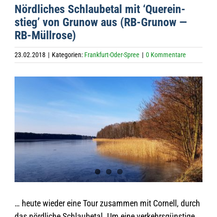
Nörd­li­ches Schlau­be­tal mit ‘Quer­ein­
stieg’ von Gru­now aus (RB-Gru­now —
RB-Müllrose)
23.02.2018
|
Kategorien:
Frankfurt-Oder-Spree
|
0 Kommentare
Zeige
grösseres
Bild
… heute wie­der eine Tour zusam­men mit Cor­nell, durch
das nörd­li­che Schlau­be­tal. Um eine ver­kehrs­güns­tige