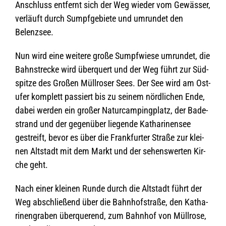
Anschluss ent­fernt sich der Weg wie­der vom Gewäs­ser,
ver­läuft durch Sumpf­ge­biete und umrun­det den
Belenzsee.
Nun wird eine wei­tere große Sumpf­wiese umrun­det, die
Bahn­stre­cke wird über­quert und der Weg führt zur Süd­
spitze des Gro­ßen Müll­ro­ser Sees. Der See wird am Ost­
ufer kom­plett pas­siert bis zu sei­nem nörd­li­chen Ende,
dabei wer­den ein gro­ßer Natur­cam­ping­platz, der Bade­
strand und der gegen­über lie­gende Katha­ri­nen­see
gestreift, bevor es über die Frank­fur­ter Straße zur klei­
nen Alt­stadt mit dem Markt und der sehens­wer­ten Kir­
che geht.
Nach einer klei­nen Runde durch die Alt­stadt führt der
Weg abschlie­ßend über die Bahn­hof­straße, den Katha­
ri­nen­gra­ben über­que­rend, zum Bahn­hof von Müll­rose,