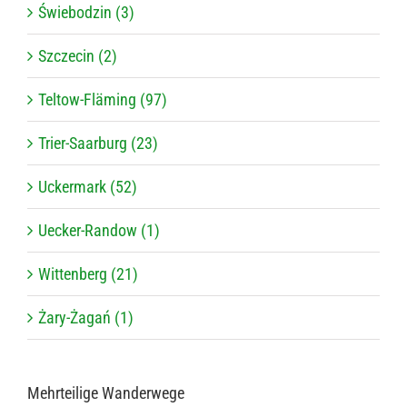
Świebodzin (3)
Szczecin (2)
Teltow-Fläming (97)
Trier-Saarburg (23)
Uckermark (52)
Uecker-Randow (1)
Wittenberg (21)
Żary-Żagań (1)
Mehr­tei­lige Wanderwege