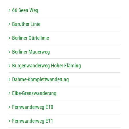
66 Seen Weg
Baru­ther Linie
Ber­li­ner Gürtellinie
Ber­li­ner Mauerweg
Bur­gen­wan­der­weg Hoher Fläming
Dahme-Kom­plett­wan­de­rung
Elbe-Grenz­wan­de­rung
Fern­wan­der­weg E10
Fern­wan­der­weg E11