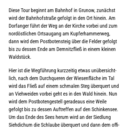
Diese Tour beginnt am Bahn­hof in Gru­now, zunächst
wird der Bahn­hof­straße gefolgt in den Ort hin­ein. Am
Dorf­an­ger führt der Weg an der Kir­che vor­bei und zum
nord­öst­li­chen Orts­au­gang am Kup­fer­ham­mer­weg,
dann wird dem Post­bo­ten­steig über die Fel­der gefolgt
bis zu des­sen Ende am Dem­nitz­fließ in einem klei­nen
Waldstück.
Hier ist die Weg­füh­rung kurz­zei­tig etwas unüber­sicht­
lich, nach dem Durch­que­ren der Wie­sen­flä­che im Tal
wird das Fließ auf einem schma­len Steg über­quert und
an Vieh­wei­den vor­bei geht es in den Wald hin­ein. Nun
wird dem Post­bo­ten­ge­stell gera­de­aus eine Weile
gefolgt bis zu des­sen Auf­tref­fen auf den Schin­ken­see.
Um das Ende des Sees herum wird an der Sied­lung
Sieh­di­chum die Schlaube über­quert und dann dem offi­