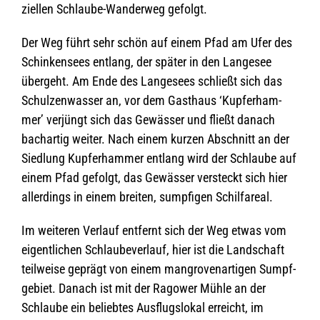
zi­el­len Schlaube-Wan­der­weg gefolgt.
Der Weg führt sehr schön auf einem Pfad am Ufer des
Schin­ken­sees ent­lang, der spä­ter in den Lan­ge­see
über­geht. Am Ende des Lan­ge­sees schließt sich das
Schul­zen­was­ser an, vor dem Gast­haus ‘Kup­fer­ham­
mer’ ver­jüngt sich das Gewäs­ser und fließt danach
bach­ar­tig wei­ter. Nach einem kur­zen Abschnitt an der
Sied­lung Kup­fer­ham­mer ent­lang wird der Schlaube auf
einem Pfad gefolgt, das Gewäs­ser ver­steckt sich hier
aller­dings in einem brei­ten, sump­fi­gen Schilfareal.
Im wei­te­ren Ver­lauf ent­fernt sich der Weg etwas vom
eigent­li­chen Schlau­be­ver­lauf, hier ist die Land­schaft
teil­weise geprägt von einem man­gro­ven­ar­ti­gen Sumpf­
ge­biet. Danach ist mit der Ragower Mühle an der
Schlaube ein belieb­tes Aus­flugs­lo­kal erreicht, im