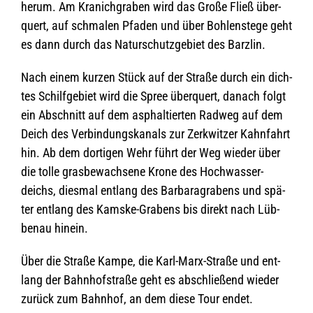
herum. Am Kra­nich­gra­ben wird das Große Fließ über­
quert, auf schma­len Pfa­den und über Boh­len­stege geht
es dann durch das Natur­schutz­ge­biet des Barzlin.
Nach einem kur­zen Stück auf der Straße durch ein dich­
tes Schilf­ge­biet wird die Spree über­quert, danach folgt
ein Abschnitt auf dem asphal­tier­ten Rad­weg auf dem
Deich des Ver­bin­dungs­ka­nals zur Zerk­wit­zer Kahn­fahrt
hin. Ab dem dor­ti­gen Wehr führt der Weg wie­der über
die tolle grasbe­wach­sene Krone des Hoch­was­ser­
deichs, dies­mal ent­lang des Bar­ba­ra­gra­bens und spä­
ter ent­lang des Kamske-Gra­bens bis direkt nach Lüb­
benau hinein.
Über die Straße Kampe, die Karl-Marx-Straße und ent­
lang der Bahn­hof­straße geht es abschlie­ßend wie­der
zurück zum Bahn­hof, an dem diese Tour endet.