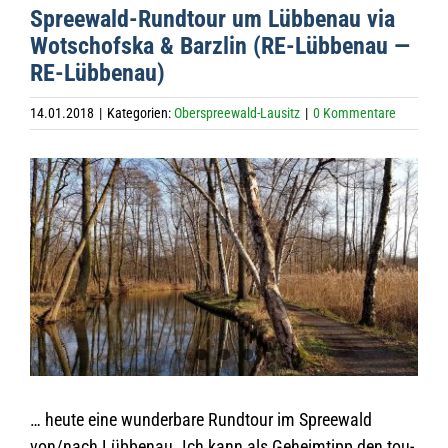
Spree­wald-Rund­tour um Lüb­benau via
Wot­schofska & Barz­lin (RE-Lüb­benau —
RE-Lübbenau)
14.01.2018
|
Kategorien:
Oberspreewald-Lausitz
|
0 Kommentare
Zeige
grösseres
Bild
… heute eine wun­der­bare Rund­tour im Spree­wald
von/nach Lüb­benau. Ich kann als Geheim­tipp den tou­