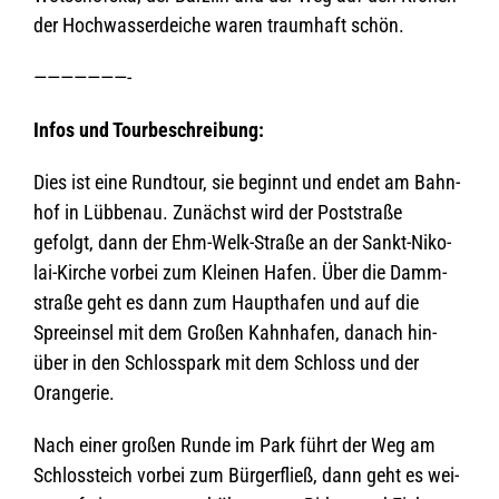
der Hoch­was­ser­dei­che waren traum­haft schön.
———————-
Infos und Tourbeschreibung:
Dies ist eine Rund­tour, sie beginnt und endet am Bahn­
hof in Lüb­benau. Zunächst wird der Post­straße
gefolgt, dann der Ehm-Welk-Straße an der Sankt-Niko­
lai-Kir­che vor­bei zum Klei­nen Hafen. Über die Damm­
straße geht es dann zum Haupt­ha­fen und auf die
Spree­insel mit dem Gro­ßen Kahn­ha­fen, danach hin­
über in den Schloss­park mit dem Schloss und der
Orangerie.
Nach einer gro­ßen Runde im Park führt der Weg am
Schloss­teich vor­bei zum Bür­ger­fließ, dann geht es wei­