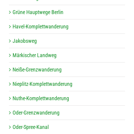
Grüne Haupt­wege Berlin
Havel-Kom­plett­wan­de­rung
Jakobs­weg
Mär­ki­scher Landweg
Neiße-Grenz­wan­de­rung
Nie­plitz-Kom­plett­wan­de­rung
Nuthe-Kom­plett­wan­de­rung
Oder-Grenz­wan­de­rung
Oder-Spree-Kanal