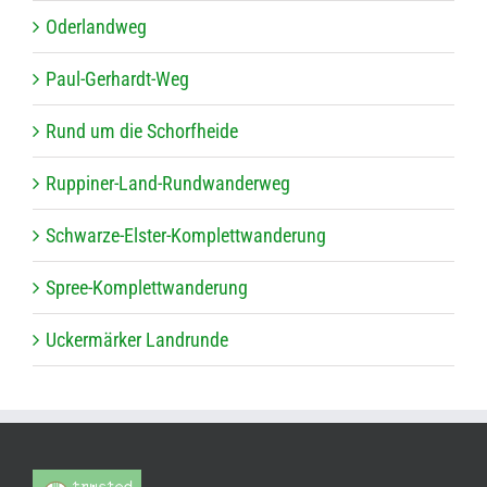
Oder­land­weg
Paul-Ger­hardt-Weg
Rund um die Schorfheide
Rup­pi­ner-Land-Rund­wan­der­weg
Schwarze-Els­ter-Kom­plett­wan­de­rung
Spree-Kom­plett­wan­de­rung
Ucker­mär­ker Landrunde