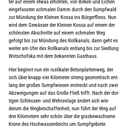
ter auf einem etwas erhöh­ten, von Bir­ken und Eichen
ein­ge­fass­ten schma­len Damm durch den Sumpf­wald
zur Mün­dung der Klei­nen Kossa ins Bür­ger­fliess. Nun
wird dem Gewäs­ser der Klei­nen Kossa auf einem der
schöns­ten Abschnitte auf einem schma­len Weg
gefolgt bis zur Mün­dung des Roll­ka­nals, dann geht es
wei­ter am Ufer des Roll­ka­nals ent­lang bis zur Sied­lung
Wot­schofska mit dem bekann­ten Gasthaus.
Hier beginnt nun ein rus­ti­ka­ler Beton­plat­ten­weg, der
sich über knapp vier Kilo­me­ter streng geo­me­trisch ent­
lang der gro­ßen Sumpf­wie­sen erstreckt und nach zwei
Abzwei­gun­gen auf das Große Fließ trifft. Nach der dor­
ti­gen Schleu­sen- und Wehr­an­lage ändert sich wie­
derum die Weg­be­schaf­fen­heit, nun führt der Weg auf
drei Kilo­me­tern sehr schön über die grasbe­wach­sene
Krone des Hoch­was­ser­deichs um Sumpf­ge­biete