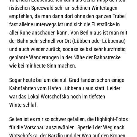
ris­ti­schen Spree­wald sehr an schö­nen Win­ter­ta­gen
emp­feh­len, da man dann dort ohne den gan­zen Tru­bel
fast alleine unter­wegs ist und sich die Filet­stü­cke in
aller Ruhe anschauen kann. Von Ber­lin aus ist man mit
der Bahn sehr schnell vor Ort (Lüb­ben oder Lüb­benau)
und auch wie­der zurück, sodass selbst sehr kurz­fris­tig
geplante Wan­de­run­gen in der Nähe der Bahn­stre­cke
wie bei mir heute Sinn machen.
Sogar heute bei um die null Grad fan­den schon einige
Kahn­fahr­ten vom Hafen Lüb­benau aus statt. Lei­der
war das Lokal Wot­schofska noch im tiefs­ten
Winterschlaf.
Sel­ten ist es mir so schwer gefal­len, die High­light-Fotos
für die Vor­schau aus­zu­wäh­len. Spe­zi­ell der Weg nach
Wot­schofska, der Barz­lin und der Weg auf den Kro­nen