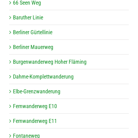
66 Seen Weg
Baru­ther Linie
Ber­li­ner Gürtellinie
Ber­li­ner Mauerweg
Bur­gen­wan­der­weg Hoher Fläming
Dahme-Kom­plett­wan­de­rung
Elbe-Grenz­wan­de­rung
Fern­wan­der­weg E10
Fern­wan­der­weg E11
Fon­ta­ne­weg