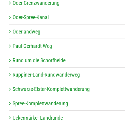
Oder-Grenz­wan­de­rung
Oder-Spree-Kanal
Oder­land­weg
Paul-Ger­hardt-Weg
Rund um die Schorfheide
Rup­pi­ner-Land-Rund­wan­der­weg
Schwarze-Els­ter-Kom­plett­wan­de­rung
Spree-Kom­plett­wan­de­rung
Ucker­mär­ker Landrunde