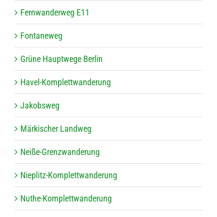
Fern­wan­der­weg E11
Fon­ta­ne­weg
Grüne Haupt­wege Berlin
Havel-Kom­plett­wan­de­rung
Jakobs­weg
Mär­ki­scher Landweg
Neiße-Grenz­wan­de­rung
Nie­plitz-Kom­plett­wan­de­rung
Nuthe-Kom­plett­wan­de­rung