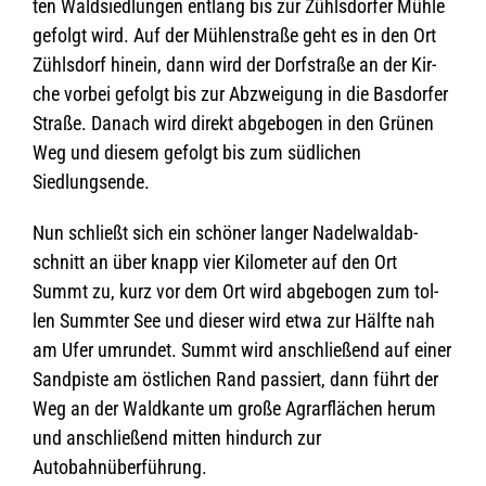
ten Wald­sied­lun­gen ent­lang bis zur Zühls­dor­fer Mühle
gefolgt wird. Auf der Müh­len­straße geht es in den Ort
Zühls­dorf hin­ein, dann wird der Dorf­straße an der Kir­
che vor­bei gefolgt bis zur Abzwei­gung in die Bas­dor­fer
Straße. Danach wird direkt abge­bo­gen in den Grü­nen
Weg und die­sem gefolgt bis zum süd­li­chen
Siedlungsende.
Nun schließt sich ein schö­ner lan­ger Nadel­wald­ab­
schnitt an über knapp vier Kilo­me­ter auf den Ort
Summt zu, kurz vor dem Ort wird abge­bo­gen zum tol­
len Summ­ter See und die­ser wird etwa zur Hälfte nah
am Ufer umrun­det. Summt wird anschlie­ßend auf einer
Sand­piste am öst­li­chen Rand pas­siert, dann führt der
Weg an der Wald­kante um große Agrar­flä­chen herum
und anschlie­ßend mit­ten hin­durch zur
Autobahnüberführung.