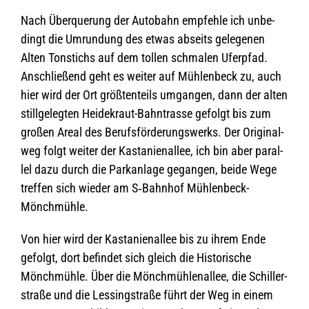
Nach Über­que­rung der Auto­bahn emp­fehle ich unbe­
dingt die Umrun­dung des etwas abseits gele­ge­nen
Alten Ton­stichs auf dem tol­len schma­len Ufer­pfad.
Anschlie­ßend geht es wei­ter auf Müh­len­beck zu, auch
hier wird der Ort größ­ten­teils umgan­gen, dann der alten
still­ge­leg­ten Hei­de­kraut-Bahn­trasse gefolgt bis zum
gro­ßen Areal des Berufs­för­de­rungs­werks. Der Ori­gi­nal­
weg folgt wei­ter der Kas­ta­ni­en­al­lee, ich bin aber par­al­
lel dazu durch die Park­an­lage gegan­gen, beide Wege
tref­fen sich wie­der am S‑Bahnhof Mühlenbeck-
Mönchmühle.
Von hier wird der Kas­ta­ni­en­al­lee bis zu ihrem Ende
gefolgt, dort befin­det sich gleich die His­to­ri­sche
Mönch­mühle. Über die Mönch­müh­len­al­lee, die Schil­ler­
straße und die Les­sing­straße führt der Weg in einem