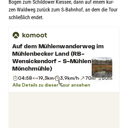
Bogen zum Schil­dower Kies­see, dann auf einem kur­
zen Wald­weg zurück zum S‑Bahnhof, an dem die Tour
schließ­lich endet.