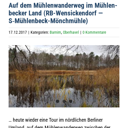
Auf dem Müh­len­wan­der­weg im Müh­len­
be­cker Land (RB-Wen­si­cken­dorf —
S‑Müh­len­beck-Mönch­mühle)
17.12.2017
|
Kategorien:
Barnim
,
Oberhavel
|
0 Kommentare
Zeige
grösseres
Bild
… heute wie­der eine Tour im nörd­li­chen Ber­li­ner
Umland, auf dem Müh­len­wan­der­weg zwi­schen der