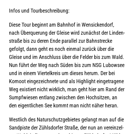
Infos und Tourbeschreibung:
Diese Tour beginnt am Bahn­hof in Wen­si­cken­dorf,
nach Über­que­rung der Gleise wird zunächst der Lin­den­
straße bis zu deren Ende par­al­lel zur Bahn­stre­cke
gefolgt, dann geht es noch ein­mal zurück über die
Gleise und im Anschluss über die Fel­der bis zum Wald.
Nun führt der Weg nach Süden bis zum NSG Lubow­see
und in einem Vier­tel­kreis um die­ses herum. Der bei
Komoot ein­ge­zeich­nete und als High­light ein­ge­tra­gene
Weg exis­tiert nicht wirk­lich, man geht hier am Rand der
Sumpf­wie­sen ent­lang zwi­schen den Hoch­sit­zen, an
den eigent­li­chen See kommt man nicht näher heran.
West­lich des Natur­schutz­ge­bie­tes gelangt man auf die
Sand­piste der Zühls­dor­fer Straße, der nun an ver­ein­zel­