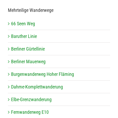
Mehr­tei­lige Wanderwege
66 Seen Weg
Baru­ther Linie
Ber­li­ner Gürtellinie
Ber­li­ner Mauerweg
Bur­gen­wan­der­weg Hoher Fläming
Dahme-Kom­plett­wan­de­rung
Elbe-Grenz­wan­de­rung
Fern­wan­der­weg E10