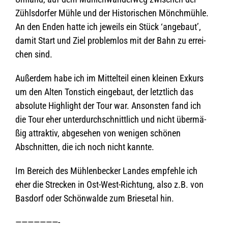
Zühls­dor­fer Mühle und der His­to­ri­schen Mönch­mühle.
An den Enden hatte ich jeweils ein Stück ‘ange­baut’,
damit Start und Ziel pro­blem­los mit der Bahn zu errei­
chen sind.
Außer­dem habe ich im Mit­tel­teil einen klei­nen Exkurs
um den Alten Ton­stich ein­ge­baut, der letzt­lich das
abso­lute High­light der Tour war. Ansons­ten fand ich
die Tour eher unter­durch­schnitt­lich und nicht über­mä­
ßig attrak­tiv, abge­se­hen von weni­gen schö­nen
Abschnit­ten, die ich noch nicht kannte.
Im Bereich des Müh­len­be­cker Lan­des emp­fehle ich
eher die Stre­cken in Ost-West-Rich­tung, also z.B. von
Bas­dorf oder Schön­walde zum Brie­se­tal hin.
———————-