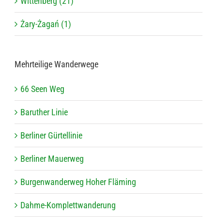
Wittenberg (21)
Żary-Żagań (1)
Mehr­tei­lige Wanderwege
66 Seen Weg
Baru­ther Linie
Ber­li­ner Gürtellinie
Ber­li­ner Mauerweg
Bur­gen­wan­der­weg Hoher Fläming
Dahme-Kom­plett­wan­de­rung