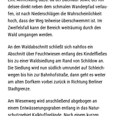
del­see direkt neben dem schma­len Wan­der­pfad ver­lau­
fen, ist nach Nie­der­schlä­gen die Wahr­schein­lich­keit
hoch, dass der Weg teil­weise über­schwemmt ist. Im
Zwei­fels­fall kann der Bereich weit­räu­mig durch den
Wald umgan­gen werden.
An den Wald­ab­schnitt schließt sich naht­los ein
Abschnitt über Feucht­wie­sen ent­lang des Kin­del­flie­ßes
bis zu einer Wald­sied­lung am Rand von Schil­dow an.
Die Sied­lung wird nun süd­lich umrun­det auf Schleich­
we­gen bis hin zur Bahn­hof­straße, dann geht es wei­ter
am alten Dorf­kern vor­bei zurück in Rich­tung Ber­li­ner
Stadtgrenze.
Am Wie­sen­weg wird anschlie­ßend abge­bo­gen an
einem Ent­wäs­se­rungs­gra­ben ent­lang in das Natur­
schutz­ge­biet Kalk­tuff­ge­lände. Nach einem kur­zen