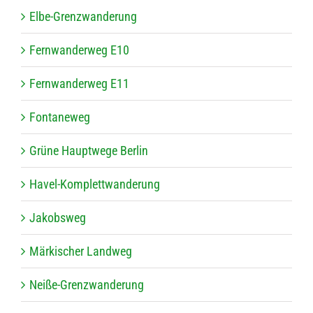
Elbe-Grenz­wan­de­rung
Fern­wan­der­weg E10
Fern­wan­der­weg E11
Fon­ta­ne­weg
Grüne Haupt­wege Berlin
Havel-Kom­plett­wan­de­rung
Jakobs­weg
Mär­ki­scher Landweg
Neiße-Grenz­wan­de­rung