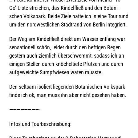
Go’-Liste strei­chen, das Kin­del­fließ und den Bota­ni­
schen Volks­park. Beide Ziele hatte ich in eine Tour rund
um den nord­west­li­chen Stadt­rand von Ber­lin integriert.
Der Weg am Kin­del­fließ direkt am Was­ser ent­lang war
sen­sa­tio­nell schön, lei­der durch den hef­ti­gen Regen
ges­tern auch ziem­lich über­schwemmt, sodass ich an
eini­gen Stel­len durch knö­chel­tiefe Pfüt­zen und durch
auf­ge­weichte Sumpf­wie­sen waten musste.
Den selt­sam iso­liert lie­gen­den Bota­ni­schen Volks­park
finde ich ok, man muss ihn aber nicht gese­hen haben.
————————-
Infos und Tourbeschreibung: