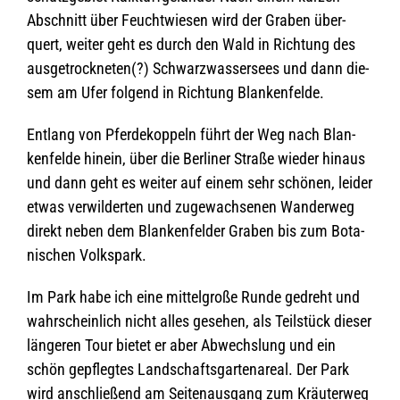
Abschnitt über Feucht­wie­sen wird der Gra­ben über­
quert, wei­ter geht es durch den Wald in Rich­tung des
aus­ge­trock­ne­ten(?) Schwarz­was­ser­sees und dann die­
sem am Ufer fol­gend in Rich­tung Blankenfelde.
Ent­lang von Pfer­de­kop­peln führt der Weg nach Blan­
ken­felde hin­ein, über die Ber­li­ner Straße wie­der hin­aus
und dann geht es wei­ter auf einem sehr schö­nen, lei­der
etwas ver­wil­der­ten und zuge­wach­se­nen Wan­der­weg
direkt neben dem Blan­ken­fel­der Gra­ben bis zum Bota­
ni­schen Volkspark.
Im Park habe ich eine mit­tel­große Runde gedreht und
wahr­schein­lich nicht alles gese­hen, als Teil­stück die­ser
län­ge­ren Tour bie­tet er aber Abwechs­lung und ein
schön gepfleg­tes Land­schafts­gar­ten­areal. Der Park
wird anschlie­ßend am Sei­ten­aus­gang zum Kräu­ter­weg