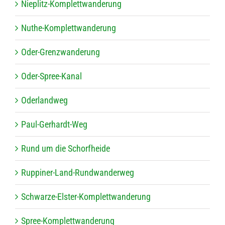
Nie­plitz-Kom­plett­wan­de­rung
Nuthe-Kom­plett­wan­de­rung
Oder-Grenz­wan­de­rung
Oder-Spree-Kanal
Oder­land­weg
Paul-Ger­hardt-Weg
Rund um die Schorfheide
Rup­pi­ner-Land-Rund­wan­der­weg
Schwarze-Els­ter-Kom­plett­wan­de­rung
Spree-Kom­plett­wan­de­rung