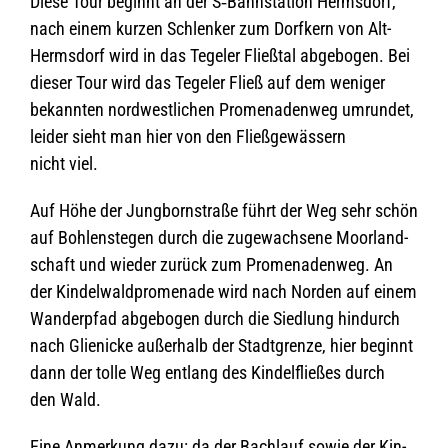
Diese Tour beginnt an der S‑Bahnstation Herms­dorf,
nach einem kur­zen Schlen­ker zum Dorf­kern von Alt-
Herms­dorf wird in das Tege­ler Fließ­tal abge­bo­gen. Bei
die­ser Tour wird das Tege­ler Fließ auf dem weni­ger
bekann­ten nord­west­li­chen Pro­me­na­den­weg umrun­det,
lei­der sieht man hier von den Fließ­ge­wäs­sern
nicht viel.
Auf Höhe der Jung­born­straße führt der Weg sehr schön
auf Boh­len­ste­gen durch die zuge­wach­sene Moor­land­
schaft und wie­der zurück zum Pro­me­na­den­weg. An
der Kin­del­wald­pro­me­nade wird nach Nor­den auf einem
Wan­der­pfad abge­bo­gen durch die Sied­lung hin­durch
nach Glie­ni­cke außer­halb der Stadt­grenze, hier beginnt
dann der tolle Weg ent­lang des Kin­del­flie­ßes durch
den Wald.
Eine Anmer­kung dazu: da der Bach­lauf sowie der Kin­