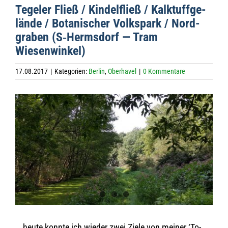
Tege­ler Fließ / Kin­del­fließ / Kalk­tuff­ge­
lände / Bota­ni­scher Volks­park / Nord­
gra­ben (S‑Hermsdorf — Tram
Wiesenwinkel)
17.08.2017
|
Kategorien:
Berlin
,
Oberhavel
|
0 Kommentare
Zeige
grösseres
Bild
… heute konnte ich wie­der zwei Ziele von mei­ner ‘To-