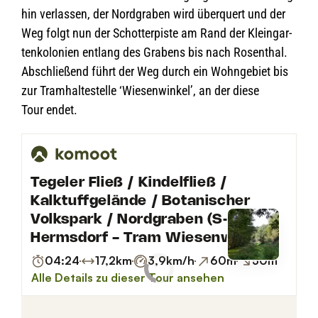
hin ver­las­sen, der Nord­gra­ben wird über­quert und der
Weg folgt nun der Schot­ter­piste am Rand der Klein­gar­
ten­ko­lo­nien ent­lang des Gra­bens bis nach Rosen­thal.
Abschlie­ßend führt der Weg durch ein Wohn­ge­biet bis
zur Tram­hal­te­stelle ‘Wie­sen­win­kel’, an der diese
Tour endet.