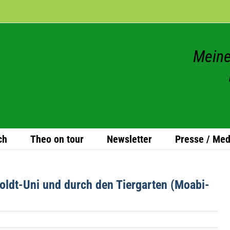
Meine
ch
Theo on tour
News­let­ter
Presse / Med
oldt-Uni und durch den Tier­gar­ten (Moa­bi­