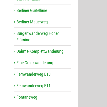
Ber­li­ner Gürtellinie
Ber­li­ner Mauerweg
Bur­gen­wan­der­weg Hoher
Fläming
Dahme-Kom­plett­wan­de­rung
Elbe-Grenz­wan­de­rung
Fern­wan­der­weg E10
Fern­wan­der­weg E11
Fon­ta­ne­weg