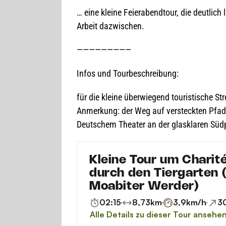
… eine kleine Fei­er­abend­tour, die deut­lic
Arbeit dazwischen.
—————————
Infos und Tourbeschreibung:
für die kleine über­wie­gend tou­ris­ti­sche 
Anmer­kung: der Weg auf ver­steck­ten Pfa­
Deut­schem Thea­ter an der glas­kla­ren Süd­