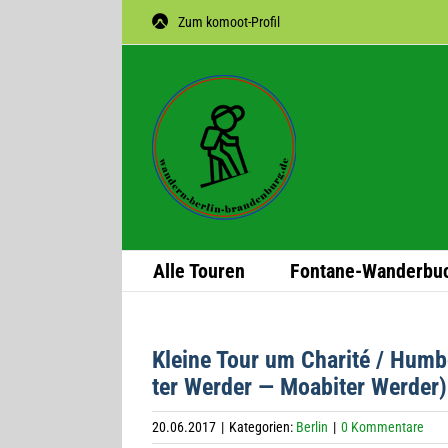
Zum
Zum komoot-Profil
Inhalt
springen
Alle Tou­ren
Fon­­tane-Wan­­der­­bu
Kleine Tour um Cha­rité / Hum­b
ter Wer­der — Moa­bi­ter Werder)
20.06.2017
|
Kategorien:
Berlin
|
0 Kommentare