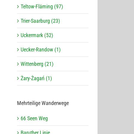
Teltow-Fläming (97)
Trier-Saarburg (23)
Uckermark (52)
Uecker-Randow (1)
Wittenberg (21)
Żary-Żagań (1)
Mehr­tei­lige Wanderwege
66 Seen Weg
Baru­ther Linie