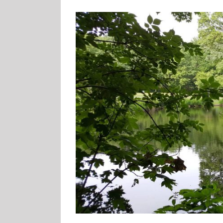
Zeige
grösseres
Bild