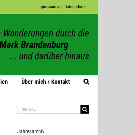
Impres­sum und Datenschutz
 Wanderungen durch die
Mark Brandenburg
... und darüber hinaus
ien
Über mich / Kontakt
Suche
nach:
Jah­res­ar­chiv