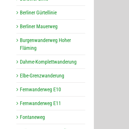
Ber­li­ner Gürtellinie
Ber­li­ner Mauerweg
Bur­gen­wan­der­weg Hoher
Fläming
Dahme-Kom­plett­wan­de­rung
Elbe-Grenz­wan­de­rung
Fern­wan­der­weg E10
Fern­wan­der­weg E11
Fon­ta­ne­weg