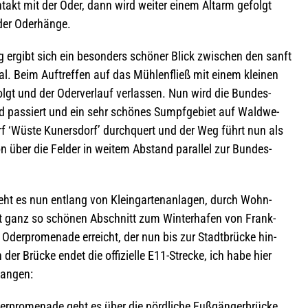
n­takt mit der Oder, dann wird wei­ter einem Alt­arm gefolgt
 der Oderhänge.
 ergibt sich ein beson­ders schö­ner Blick zwi­schen den sanft
. Beim Auf­tref­fen auf das Müh­len­fließ mit einem klei­nen
gt und der Oder­ver­lauf ver­las­sen. Nun wird die Bun­des­
ird pas­siert und ein sehr schö­nes Sumpf­ge­biet auf Wald­we­
 ‘Wüste Kun­ers­dorf’ durch­quert und der Weg führt nun als
n über die Fel­der in wei­tem Abstand par­al­lel zur Bun­des­
eht es nun ent­lang von Klein­gar­ten­an­la­gen, durch Wohn-
ht ganz so schö­nen Abschnitt zum Win­ter­ha­fen von Frank­
er­pro­me­nade erreicht, der nun bis zur Stadt­brü­cke hin­
 der Brü­cke endet die offi­zi­elle E11-Stre­cke, ich habe hier
hangen:
­pro­me­nade geht es über die nörd­li­che Fuß­gän­ger­brü­cke