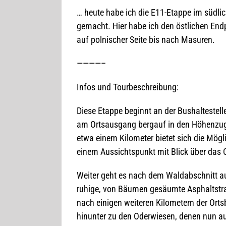
… heute habe ich die E11-Etappe im süd­li­
gemacht. Hier habe ich den öst­li­chen End­p
auf pol­ni­scher Seite bis nach Masuren.
————–
Infos und Tourbeschreibung:
Diese Etappe beginnt an der Bus­hal­te­stell
am Orts­aus­gang berg­auf in den Höhen­zug
etwa einem Kilo­me­ter bie­tet sich die Mög­l
einem Aus­sichts­punkt mit Blick über das O
Wei­ter geht es nach dem Wald­ab­schnitt a
ruhige, von Bäu­men gesäumte Asphalt­stra­
nach eini­gen wei­te­ren Kilo­me­tern der Ort
hin­un­ter zu den Oder­wie­sen, denen nun a