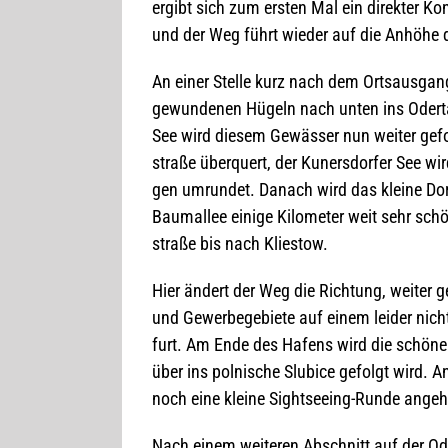
ergibt sich zum ers­ten Mal ein direk­ter Ko
und der Weg führt wie­der auf die Anhöhe
An einer Stelle kurz nach dem Orts­aus­gang
gewun­de­nen Hügeln nach unten ins Oder­tal
See wird die­sem Gewäs­ser nun wei­ter gefol
straße über­quert, der Kun­ers­dor­fer See w
gen umrun­det. Danach wird das kleine Dorf
Baum­al­lee einige Kilo­me­ter weit sehr schö
straße bis nach Kliestow.
Hier ändert der Weg die Rich­tung, wei­ter g
und Gewer­be­ge­biete auf einem lei­der nic
furt. Am Ende des Hafens wird die schöne Od
über ins pol­ni­sche Slu­bice gefolgt wird. An
noch eine kleine Sight­see­ing-Runde ange
Nach einem wei­te­ren Abschnitt auf der Oder