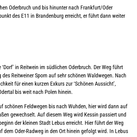
chen Oder­bruch und bis hin­un­ter nach Frankfurt/Oder
unkt des E11 in Bran­den­burg erreicht, er führt dann wei­ter
e ‘Dorf’ in Reit­wein im süd­li­chen Oder­bruch. Der Weg führt
 des Reit­wei­ner Sporn auf sehr schö­nen Wald­we­gen. Nach
ich­keit für einen kur­zen Exkurs zur ‘Schö­nen Aus­sicht’,
der­tal bis weit nach Polen hinein.
uf schö­nen Feld­we­gen bis nach Wuh­den, hier wird dann auf
ßen gewech­selt. Auf die­sem Weg wird Kes­sin pas­siert und
s­be­ginn der klei­nen Stadt Lebus erreicht. Hier führt der Weg
uf dem Oder-Rad­weg in den Ort hin­ein gefolgt wird. In Lebus