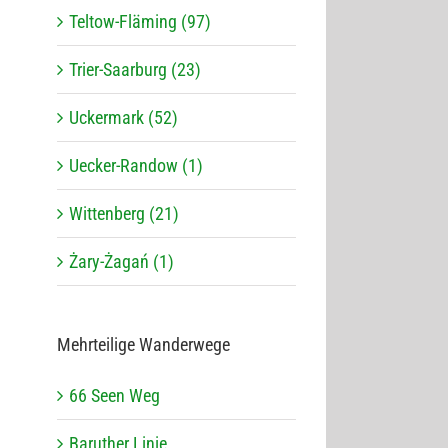
Teltow-Fläming (97)
Trier-Saarburg (23)
Uckermark (52)
Uecker-Randow (1)
Wittenberg (21)
Żary-Żagań (1)
Mehr­tei­lige Wanderwege
66 Seen Weg
Baru­ther Linie