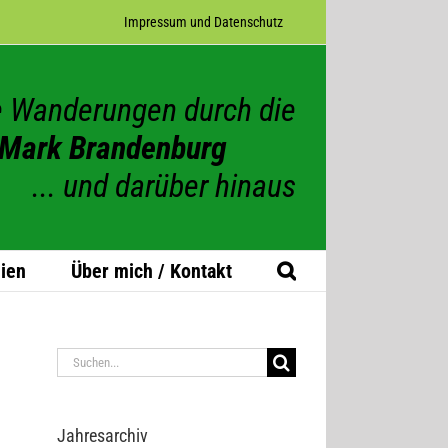
Impres­sum und Datenschutz
 Wanderungen durch die
Mark Brandenburg
... und darüber hinaus
ien
Über mich / Kontakt
Suche
nach:
Jah­res­ar­chiv