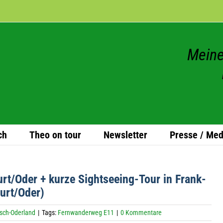
Meine
ch
Theo on tour
News­let­ter
Presse / Med
rt/Oder + kurze Sight­see­ing-Tour in Frank­
r­t/O­der)
sch-Oderland
|
Tags:
Fernwanderweg E11
|
0 Kommentare