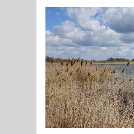
Zeige
grösseres
Bild