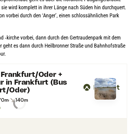
, sie wird kom­plett in ihrer Länge nach Süden hin durch­quert.
ion vor­bei durch den ‘Anger’, einen schloss­ähn­li­chen Park
nd ‑kir­che vor­bei, dann durch den Ger­trau­den­park mit dem
r geht es dann durch Heil­bron­ner Straße und Bahn­hof­straße
ur.