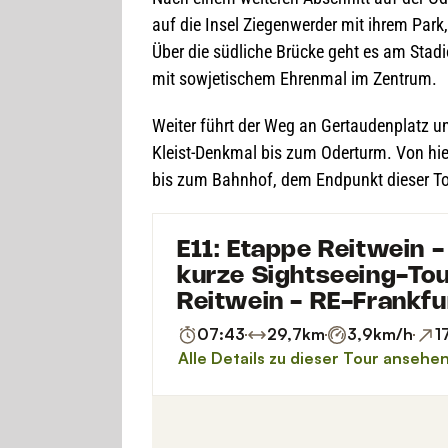
auf die Insel Zie­gen­wer­der mit ihrem Park
Über die süd­li­che Brü­cke geht es am Sta­d
mit sowje­ti­schem Ehren­mal im Zentrum.
Wei­ter führt der Weg an Ger­tau­den­platz u
Kleist-Denk­mal bis zum Oder­turm. Von hie
bis zum Bahn­hof, dem End­punkt die­ser To