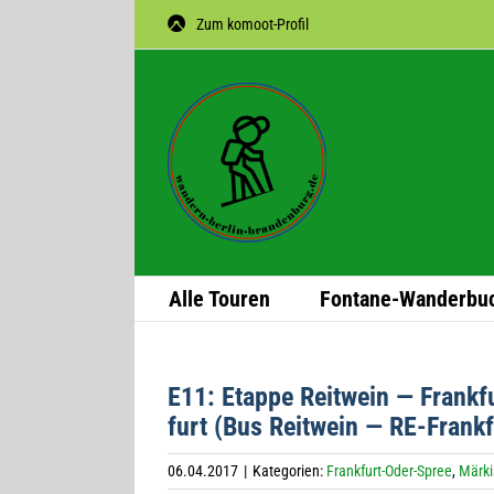
Zum
Zum komoot-Profil
Inhalt
springen
Alle Tou­ren
Fon­­tane-Wan­­der­­bu
E11: Etappe Reit­wein — Frankfu
furt (Bus Reit­wein — RE-Frank­fu
06.04.2017
|
Kategorien:
Frankfurt-Oder-Spree
,
Märki