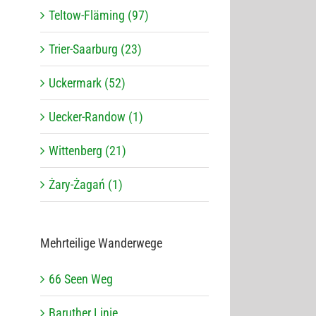
Teltow-Fläming (97)
Trier-Saarburg (23)
Uckermark (52)
Uecker-Randow (1)
Wittenberg (21)
Żary-Żagań (1)
Mehr­tei­lige Wanderwege
66 Seen Weg
Baru­ther Linie