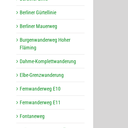
Ber­li­ner Gürtellinie
Ber­li­ner Mauerweg
Bur­gen­wan­der­weg Hoher
Fläming
Dahme-Kom­plett­wan­de­rung
Elbe-Grenz­wan­de­rung
Fern­wan­der­weg E10
Fern­wan­der­weg E11
Fon­ta­ne­weg