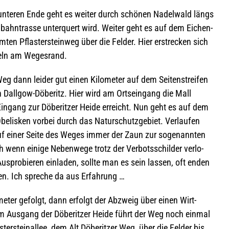
unte­ren Ende geht es wei­ter durch schö­nen Nadel­wald längs
­bahn­trasse unter­quert wird. Wei­ter geht es auf dem Eichen­
n Pflas­ter­stein­weg über die Fel­der. Hier erstre­cken sich
p­peln am Wegesrand.
g dann lei­der gut einen Kilo­me­ter auf dem Sei­ten­strei­fen
h Dall­gow-Döbe­ritz. Hier wird am Orts­ein­gang die Mall
in­gang zur Döbe­rit­zer Heide erreicht. Nun geht es auf dem
­lis­ken vor­bei durch das Natur­schutz­ge­biet. Ver­lau­fen
uf einer Seite des Weges immer der Zaun zur soge­nann­ten
Auch wenn einige Neben­wege trotz der Ver­bots­schil­der ver­lo­
pro­bie­ren ein­la­den, sollte man es sein las­sen, oft enden
sen. Ich spre­che da aus Erfahrung …
­me­ter gefolgt, dann erfolgt der Abzweig über einen Wirt­
Am Aus­gang der Döbe­rit­zer Heide führt der Weg noch ein­mal
ter­stein­al­lee, dem Alt Döbe­rit­zer Weg, über die Fel­der bis