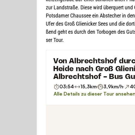
zur Land­straße. Diese wird über­quert und G
Pots­da­mer Chaus­see ein Abste­cher in de
Ufer des Groß Glie­ni­cker Sees und die dor­t
ßend geht es durch den Tor­bo­gen des Guts­h
ser Tour.