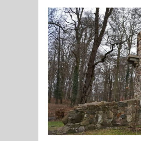
Zeige
grösseres
Bild