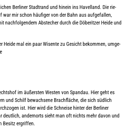
chen Ber­li­ner Stadt­rand und hin­ein ins Havel­land. Die rie­
 war mir schon häu­fi­ger von der Bahn aus auf­ge­fal­len,
it nach­fol­gen­dem Abste­cher durch die Döbe­rit­zer Heide und
it­zer Heide mal ein paar Wisente zu Gesicht bekom­men, umge­
e
rechts­hof im äußers­ten Wes­ten von Span­dau. Hier geht es
sern und Schilf bewach­sene Brach­flä­che, die sich süd­lich
ch­zo­gen ist. Hier wird die Schneise hin­ter der Ber­li­ner
r deut­lich, andern­orts sieht man oft nichts mehr davon und
 Besitz ergriffen.