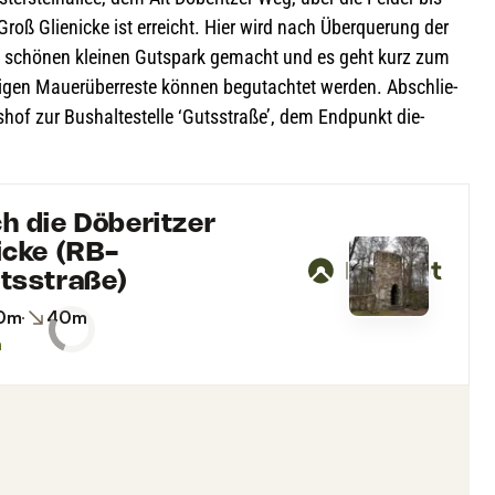
roß Glie­ni­cke ist erreicht. Hier wird nach Über­que­rung der
n schö­nen klei­nen Guts­park gemacht und es geht kurz zum
i­gen Mau­er­über­reste kön­nen begut­ach­tet wer­den. Abschlie­
of zur Bus­hal­te­stelle ‘Guts­straße’, dem End­punkt die­