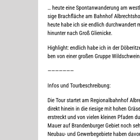
… heute eine Spon­tan­wan­de­rung am west­li­
sige Brach­flä­che am Bahn­hof Albrechts­hof
heute habe ich sie end­lich durch­wan­dert m
hin­un­ter nach Groß Glienicke.
High­light: end­lich habe ich in der Döbe­r
ben von einer gro­ßen Gruppe Wildschwein
———————
Infos und Tourbeschreibung:
Die Tour star­tet am Regio­nal­bahn­hof Alb
direkt hin­ein in die rie­sige mit hohen Grä­
erstreckt und von vie­len klei­nen Pfa­den dur
Mauer auf Bran­den­bur­ger Gebiet noch seh
Neu­bau- und Gewer­be­ge­biete haben davon