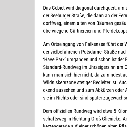
Das Gebiet wird dia­go­nal durch­quert, am 
der See­bur­ger Straße, die dann an der Fern
dorff­weg, einem alten von Bäu­men gesäum­te
über­wie­gend Gärt­ne­reien und Pfer­de­ko
Am Orts­ein­gang von Fal­ken­see führt der We
der viel­be­fah­re­nen Pots­da­mer Straße nac
‘Havel­Park’ umgan­gen und schon ist der E
Stan­dard-Rund­weg im Uhr­zei­ger­sinn am Obe
kann man sich hier nicht, da zumin­dest a
Wild­nis­kern­zone ste­ti­ger Beglei­ter ist. 
ckend aus­se­hen und zum Abkür­zen oder Aus­
sie im Nichts oder sind spä­ter zuge­wach­
Dem offi­zi­el­len Rund­weg wird etwa 5 Kilo
schafts­weg in Rich­tung Groß Glie­ni­cke. 
ker­zen­ge­rade auf einer schö­nen alten Pflas­