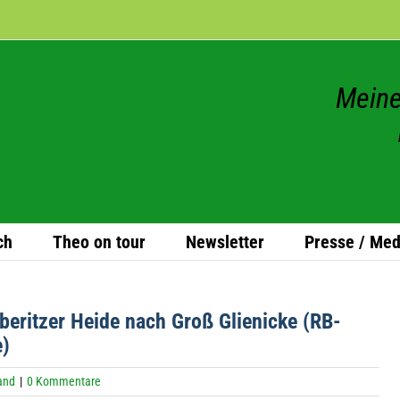
Meine
ch
Theo on tour
News­let­ter
Presse / Med
e­rit­zer Heide nach Groß Glie­ni­cke (RB-
e)
and
|
0 Kommentare