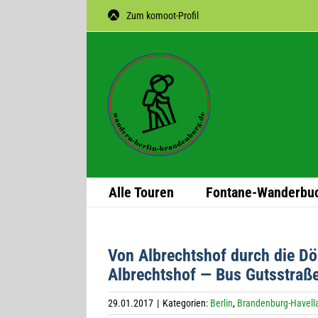
Zum
Zum komoot-Profil
Inhalt
springen
Alle Tou­ren
Fon­­tane-Wan­­der­­bu
Von Albrechts­hof durch die Döb
Albrechts­hof — Bus Gutsstraß
29.01.2017
|
Kategorien:
Berlin
,
Brandenburg-Havell