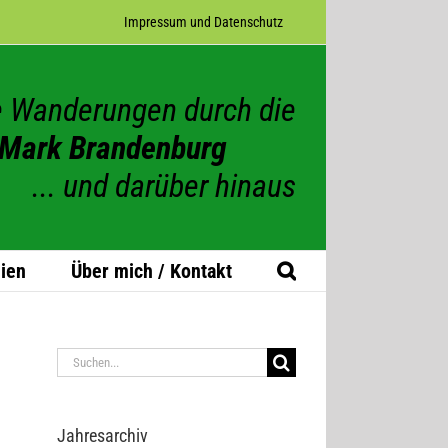
Impres­sum und Datenschutz
 Wanderungen durch die
Mark Brandenburg
... und darüber hinaus
ien
Über mich / Kontakt
Suche
nach:
Jah­res­ar­chiv