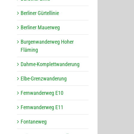
Ber­li­ner Gürtellinie
Ber­li­ner Mauerweg
Bur­gen­wan­der­weg Hoher
Fläming
Dahme-Kom­plett­wan­de­rung
Elbe-Grenz­wan­de­rung
Fern­wan­der­weg E10
Fern­wan­der­weg E11
Fon­ta­ne­weg