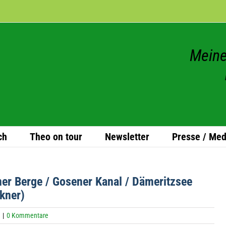
Meine
ch
Theo on tour
News­let­ter
Presse / Med
ner Berge / Gose­ner Kanal / Däme­ritz­see
kner)
|
0 Kommentare