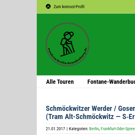
Zum
Zum komoot-Profil
Inhalt
springen
Alle Tou­ren
Fon­­tane-Wan­­der­­bu
Schmöck­wit­zer Wer­der / Gose­
(Tram Alt-Schmöck­witz — S‑Er
21.01.2017
|
Kategorien:
Berlin
,
Frankfurt-Oder-Spree