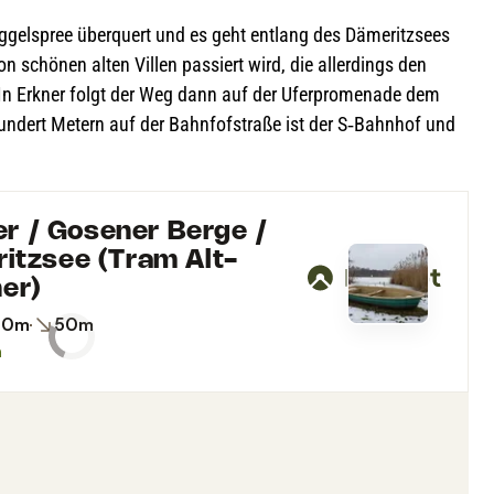
­gel­spree über­quert und es geht ent­lang des Däme­ritz­sees
 schö­nen alten Vil­len pas­siert wird, die aller­dings den
 In Erkner folgt der Weg dann auf der Ufer­pro­me­nade dem
un­dert Metern auf der Bahn­fof­straße ist der S‑Bahnhof und