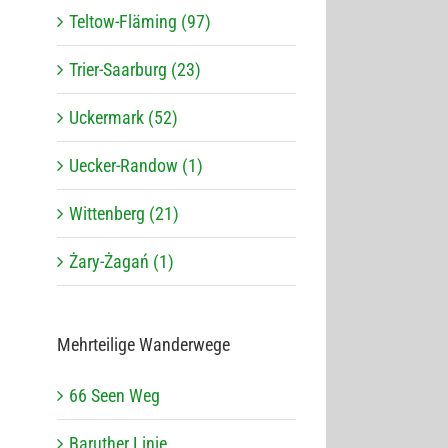
Teltow-Fläming (97)
Trier-Saarburg (23)
Uckermark (52)
Uecker-Randow (1)
Wittenberg (21)
Żary-Żagań (1)
Mehr­tei­lige Wanderwege
66 Seen Weg
Baru­ther Linie