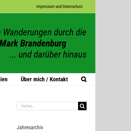
Impres­sum und Datenschutz
 Wanderungen durch die
Mark Brandenburg
... und darüber hinaus
ien
Über mich / Kontakt
Suche
nach:
Jah­res­ar­chiv