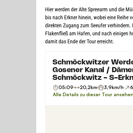
Hier wer­den der Alte Spree­arm und die Müg
bis nach Erkner hin­ein, wobei eine Reihe von
direk­ten Zugang zum See­ufer ver­hin­dern.
Fla­ken­fließ am Hafen, und nach eini­gen h
damit das Ende der Tour erreicht.