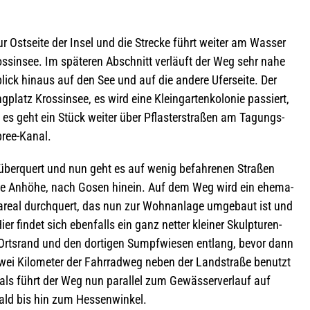
Ost­seite der Insel und die Stre­cke führt wei­ter am Was­ser
s­in­see. Im spä­te­ren Abschnitt ver­läuft der Weg sehr nahe
lick hin­aus auf den See und auf die andere Ufer­seite. Der
tz Kross­in­see, es wird eine Klein­gar­ten­ko­lo­nie pas­siert,
 es geht ein Stück wei­ter über Pflas­ter­stra­ßen am Tagungs­
pree-Kanal.
 über­quert und nun geht es auf wenig befah­re­nen Stra­ßen
chte Anhöhe, nach Gosen hin­ein. Auf dem Weg wird ein ehe­ma­
s­areal durch­quert, das nun zur Wohn­an­lage umge­baut ist und
r fin­det sich eben­falls ein ganz net­ter klei­ner Skulp­tu­ren­
ts­rand und den dor­ti­gen Sumpf­wie­sen ent­lang, bevor dann
wei Kilo­me­ter der Fahr­rad­weg neben der Land­straße benutzt
s führt der Weg nun par­al­lel zum Gewäs­ser­ver­lauf auf
 Wald bis hin zum Hessenwinkel.