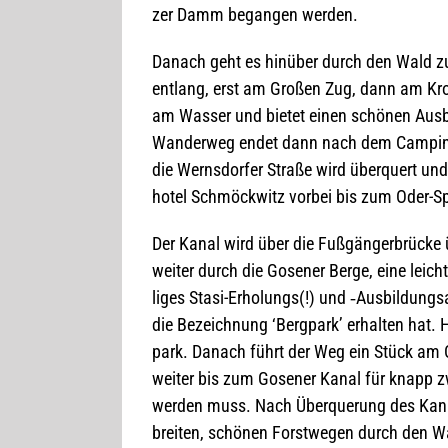
zer Damm began­gen werden.
Danach geht es hin­über durch den Wald zur 
ent­lang, erst am Gro­ßen Zug, dann am Kros
am Was­ser und bie­tet einen schö­nen Aus­b
Wan­der­weg endet dann nach dem Cam­ping­pla
die Werns­dor­fer Straße wird über­quert und
ho­tel Schmöck­witz vor­bei bis zum Oder-S
Der Kanal wird über die Fuß­gän­ger­brü­cke
wei­ter durch die Gose­ner Berge, eine lei
li­ges Stasi-Erho­lungs(!) und ‑Aus­bil­dung
die Bezeich­nung ‘Berg­park’ erhal­ten hat. Hie
park. Danach führt der Weg ein Stück am Or
wei­ter bis zum Gose­ner Kanal für knapp z
wer­den muss. Nach Über­que­rung des Kanal
brei­ten, schö­nen Forst­we­gen durch den