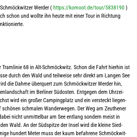
Schmöck­wit­zer Wer­der (
https://komoot.de/tour/5838190
)
 ich schon und wollte ihn heute mit einer Tour in Rich­tung
nktionierte.
er Tram­li­nie 68 in Alt-Schmöck­witz. Schon die Fahrt hier­hin ist
trasse durch den Wald und teil­weise sehr direkt am Lan­gen See
wird die Dahme über­quert zum Schmöck­wit­zer Wer­der hin,
n­land­schaft im Ber­li­ner Süd­os­ten. Ent­ge­gen dem Uhr­zei­
hst wird ein gro­ßer Cam­ping­platz und ein ver­steckt lie­gen­
uf schö­nen schma­len Wan­der­we­gen. Der Weg am Zeu­the­ner
dabei nicht unmit­tel­bar am See ent­lang son­dern meist in
n Wald. An der Süd­spitze der Insel wird die kleine Sied­
einige hun­dert Meter muss der kaum befah­rene Schmöck­wit­