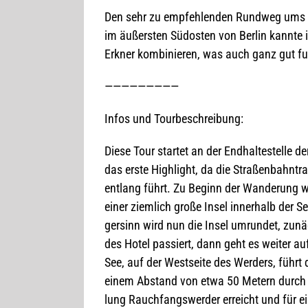
Den sehr zu emp­feh­len­den Rund­weg ums 
im äußers­ten Süd­os­ten von Ber­lin kannte
Erkner kom­bi­nie­ren, was auch ganz gut fu
—————————
Infos und Tourbeschreibung:
Diese Tour star­tet an der End­hal­te­stelle d
das erste High­light, da die Stra­ßen­bahn­
ent­lang führt. Zu Beginn der Wan­de­rung 
einer ziem­lich große Insel inner­halb der See
ger­sinn wird nun die Insel umrun­det, zunäc
des Hotel pas­siert, dann geht es wei­ter a
See, auf der West­seite des Wer­ders, führt 
einem Abstand von etwa 50 Metern durch de
lung Rauch­fangs­wer­der erreicht und für 