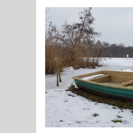
Zeige
grösseres
Bild