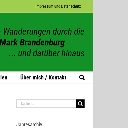
Impres­sum und Datenschutz
 Wanderungen durch die
Mark Brandenburg
... und darüber hinaus
ien
Über mich / Kontakt
Suche
nach:
Jah­res­ar­chiv