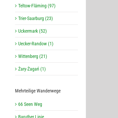
Teltow-Fläming (97)
Trier-Saarburg (23)
Uckermark (52)
Uecker-Randow (1)
Wittenberg (21)
Żary-Żagań (1)
Mehr­tei­lige Wanderwege
66 Seen Weg
Baru­ther Linie