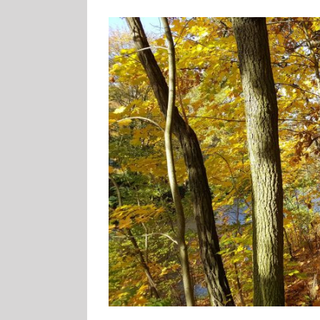
Zeige
grösseres
Bild