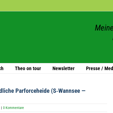
Meine
ch
Theo on tour
News­let­ter
Presse / Med
d­li­che Par­force­he­ide (S‑Wannsee —
|
0 Kommentare