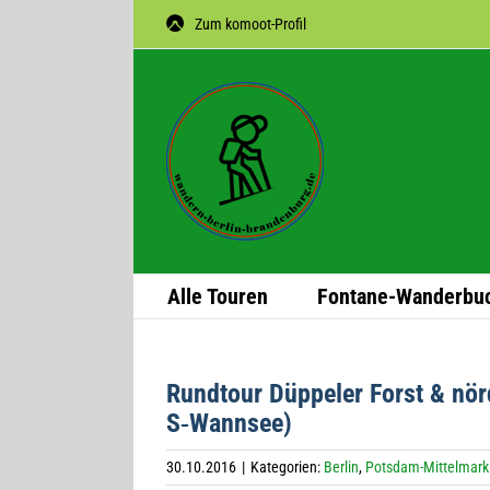
Zum
Zum komoot-Profil
Inhalt
springen
Alle Tou­ren
Fon­­tane-Wan­­der­­bu
Rund­tour Düp­pe­ler Forst & nör
S‑Wannsee)
30.10.2016
|
Kategorien:
Berlin
,
Potsdam-Mittelmark