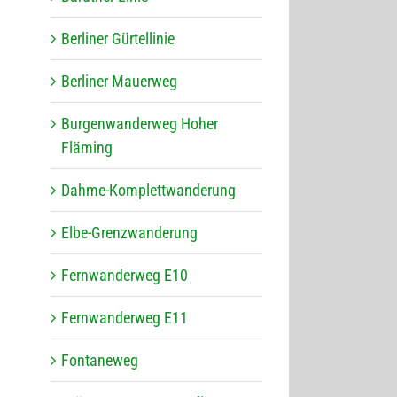
Ber­li­ner Gürtellinie
Ber­li­ner Mauerweg
Bur­gen­wan­der­weg Hoher
Fläming
Dahme-Kom­plett­wan­de­rung
Elbe-Grenz­wan­de­rung
Fern­wan­der­weg E10
Fern­wan­der­weg E11
Fon­ta­ne­weg