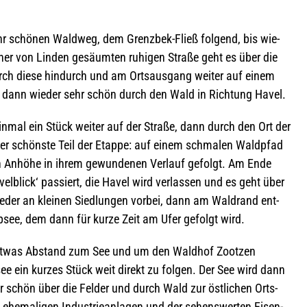
hr schö­nen Wald­weg, dem Grenz­bek-Fließ fol­gend, bis wie­
einer von Lin­den gesäum­ten ruhi­gen Straße geht es über die
 durch diese hin­durch und am Orts­aus­gang wei­ter auf einem
n, dann wie­der sehr schön durch den Wald in Rich­tung Havel.
ein­mal ein Stück wei­ter auf der Straße, dann durch den Ort der
er schönste Teil der Etappe: auf einem schma­len Wald­pfad
en Anhöhe in ihrem gewun­de­nen Ver­lauf gefolgt. Am Ende
l­blick‘ pas­siert, die Havel wird ver­las­sen und es geht über
­der an klei­nen Sied­lun­gen vor­bei, dann am Wald­rand ent­
­see, dem dann für kurze Zeit am Ufer gefolgt wird.
 etwas Abstand zum See und um den Wald­hof Zoot­zen
e ein kur­zes Stück weit direkt zu fol­gen. Der See wird dann
hr schön über die Fel­der und durch Wald zur öst­li­chen Orts­
ehe­ma­li­gen Indus­trie­an­la­gen und der sehens­wer­ten Eisen­