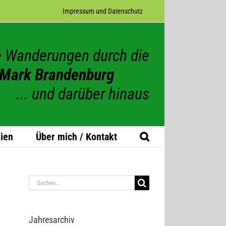
Impres­sum und Datenschutz
 Wanderungen durch die
Mark Brandenburg
... und darüber hinaus
ien
Über mich / Kontakt
Suche
nach:
Jah­res­ar­chiv