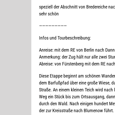
spe­zi­ell der Abschnitt von Bre­der­ei­che 
sehr schön
—————————
Infos und Tourbeschreibung:
Anreise: mit dem RE von Ber­lin nach Dan
Anmer­kung: der Zug hält nur alle zwei St
Abreise: von Fürs­ten­berg mit dem RE nach
Diese Etappe beginnt am schö­nen Wan­der­
dem Bar­fuß­pfad über eine große Wiese, dan
Straße. An einem klei­nen Teich wird nach 
Weg ein Stück bis zum Orts­aus­gang, dann a
durch den Wald. Nach eini­gen hun­dert Met
der zur Kreis­straße nach Blu­menow führt. H