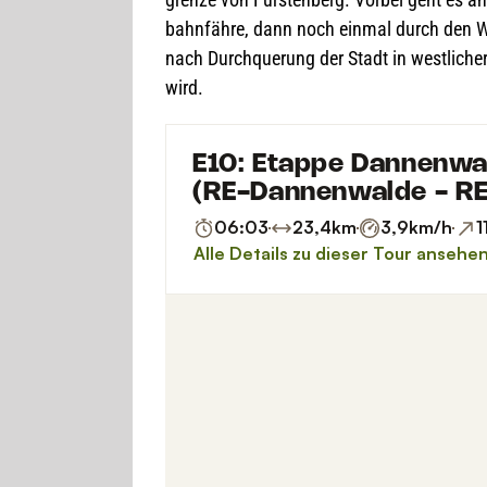
bahn­fähre, dann noch ein­mal durch den Wald
nach Durch­que­rung der Stadt in west­li­ch
wird.