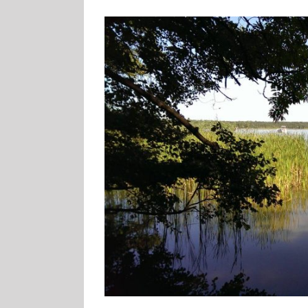
Zeige
grösseres
Bild