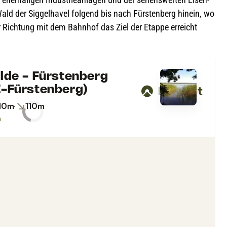
 der Sig­gel­ha­vel fol­gend bis nach Fürs­ten­berg hin­ein, wo
er Rich­tung mit dem Bahn­hof das Ziel der Etappe erreicht