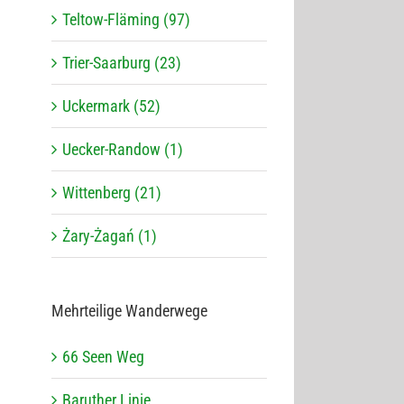
Teltow-Fläming (97)
Trier-Saarburg (23)
Uckermark (52)
Uecker-Randow (1)
Wittenberg (21)
Żary-Żagań (1)
Mehr­tei­lige Wanderwege
66 Seen Weg
Baru­ther Linie