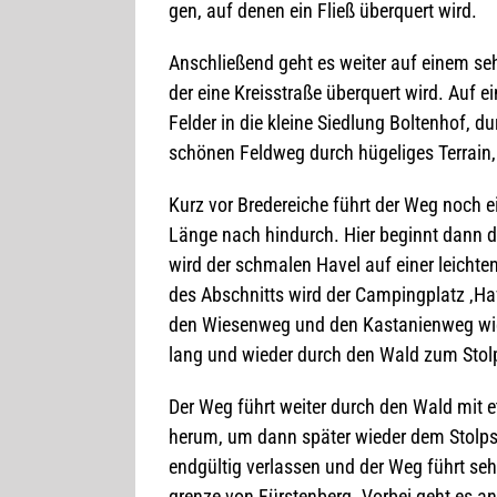
gen, auf denen ein Fließ über­quert wird.
Anschlie­ßend geht es wei­ter auf einem se
der eine Kreis­straße über­quert wird. Auf 
Fel­der in die kleine Sied­lung Bol­ten­hof,
schö­nen Feld­weg durch hüge­li­ges Ter­rai
Kurz vor Bre­der­ei­che führt der Weg noch 
Länge nach hin­durch. Hier beginnt dann d
wird der schma­len Havel auf einer leich­t
des Abschnitts wird der Cam­ping­platz ‚Have
den Wie­sen­weg und den Kas­ta­ni­en­weg wie
lang und wie­der durch den Wald zum Stolp
Der Weg führt wei­ter durch den Wald mit
herum, um dann spä­ter wie­der dem Stolp­se
end­gül­tig ver­las­sen und der Weg führt se
grenze von Fürs­ten­berg. Vor­bei geht es an 