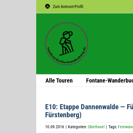
Zum
Zum komoot-Profil
Inhalt
springen
Alle Tou­ren
Fon­­tane-Wan­­der­­bu
E10: Etappe Dan­nen­walde — Fü
Fürstenberg)
10.09.2016
|
Kategorien:
Oberhavel
|
Tags:
Fernwan