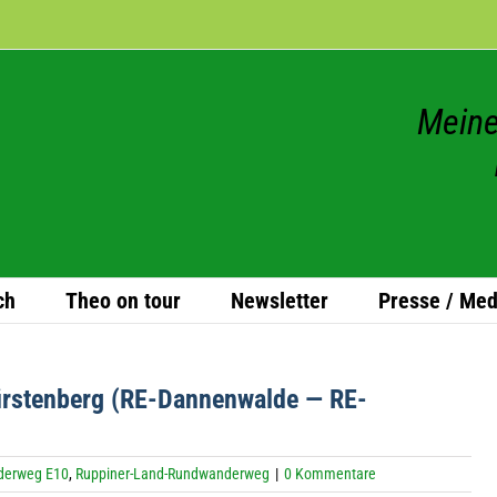
Meine
ch
Theo on tour
News­let­ter
Presse / Med
rs­ten­berg (RE-Dan­nen­walde — RE-
derweg E10
,
Ruppiner-Land-Rundwanderweg
|
0 Kommentare