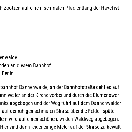
nach Zoot­zen auf einem schma­len Pfad ent­lang der Havel ist
nenwalde
un­den an die­sem Bahnhof
 Berlin
bahn­hof Dan­nen­walde, an der Bahn­hof­straße geht es auf
n wei­ter an der Kir­che vor­bei und durch die Blu­men­ower
links abge­bo­gen und der Weg führt auf dem Dan­nen­wal­der
uf der ruhi­gen schma­len Straße über die Fel­der, spä­ter
ern wird auf einen schö­nen, wil­den Wald­weg abge­bo­gen,
ier sind dann lei­der einige Meter auf der Straße zu bewäl­ti­