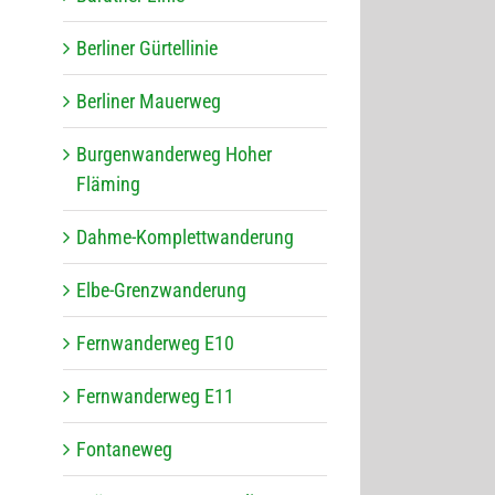
Ber­li­ner Gürtellinie
Ber­li­ner Mauerweg
Bur­gen­wan­der­weg Hoher
Fläming
Dahme-Kom­plett­wan­de­rung
Elbe-Grenz­wan­de­rung
Fern­wan­der­weg E10
Fern­wan­der­weg E11
Fon­ta­ne­weg