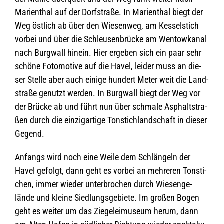
Mari­en­thal auf der Dorf­straße. In Mari­en­thal biegt der
Weg öst­lich ab über den Wie­sen­weg, am Kes­sel­stich
vor­bei und über die Schleu­sen­brü­cke am Wen­tow­ka­nal
nach Burg­wall hin­ein. Hier erge­ben sich ein paar sehr
schöne Foto­mo­tive auf die Havel, lei­der muss an die­
ser Stelle aber auch einige hun­dert Meter weit die Land­
straße genutzt wer­den. In Burg­wall biegt der Weg vor
der Brü­cke ab und führt nun über schmale Asphalt­stra­
ßen durch die ein­zig­ar­tige Ton­stich­land­schaft in die­ser
Gegend.
Anfangs wird noch eine Weile dem Schlän­geln der
Havel gefolgt, dann geht es vor­bei an meh­re­ren Ton­sti­
chen, immer wie­der unter­bro­chen durch Wie­sen­ge­
lände und kleine Sied­lungs­ge­biete. Im gro­ßen Bogen
geht es wei­ter um das Zie­ge­lei­mu­seum herum, dann