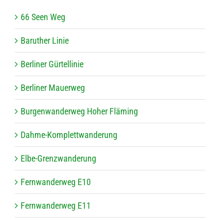
66 Seen Weg
Baru­ther Linie
Ber­li­ner Gürtellinie
Ber­li­ner Mauerweg
Bur­gen­wan­der­weg Hoher Fläming
Dahme-Kom­plett­wan­de­rung
Elbe-Grenz­wan­de­rung
Fern­wan­der­weg E10
Fern­wan­der­weg E11