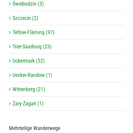
Świebodzin (3)
Szczecin (2)
Teltow-Fläming (97)
Trier-Saarburg (23)
Uckermark (52)
Uecker-Randow (1)
Wittenberg (21)
Żary-Żagań (1)
Mehr­tei­lige Wanderwege