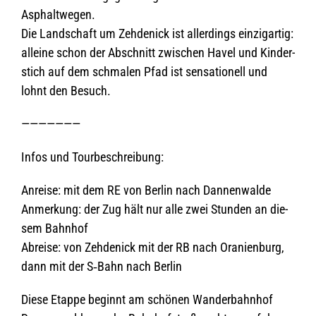
Asphaltwegen.
Die Land­schaft um Zeh­de­nick ist aller­dings ein­zig­ar­tig:
alleine schon der Abschnitt zwi­schen Havel und Kin­der­
stich auf dem schma­len Pfad ist sen­sa­tio­nell und
lohnt den Besuch.
———————
Infos und Tourbeschreibung:
Anreise: mit dem RE von Ber­lin nach Dannenwalde
Anmer­kung: der Zug hält nur alle zwei Stun­den an die­
sem Bahnhof
Abreise: von Zeh­de­nick mit der RB nach Ora­ni­en­burg,
dann mit der S‑Bahn nach Berlin
Diese Etappe beginnt am schö­nen Wan­der­bahn­hof