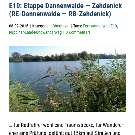
E10: Etappe Dan­nen­walde — Zeh­de­nick
(RE-Dan­nen­walde — RB-Zehdenick)
08.09.2016
|
Kategorien:
Oberhavel
|
Tags:
Fernwanderweg E10
,
Ruppiner-Land-Rundwanderweg
|
0 Kommentare
Zeige
grösseres
Bild
… für Rad­fah­rer wohl eine Traum­stre­cke, für Wan­de­rer
eher eine Prü­fung: gefühlt gut 15km auf Stra­ßen und