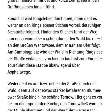
große Frei­flä­che mün­det und kurze Zeit spä­ter in den
Ort Rings­le­ben hin­ein führt.
Zunächst wird Rings­le­ben durch­quert, dann geht es
wei­ter an den Rings­le­be­ner Sti­chen vor­bei, der ruhi­gen
See­straße fol­gend. Hin­ter den Sti­chen führt der Weg
nun noch ein­mal sehr schön durch den Wald bis direkt
an den Gro­ßen Wen­tow­see, dem er nah am Ufer folgt.
Am Cam­ping­platz wird der Wald in Rich­tung Rings­le­be­
ner Straße ver­las­sen, von hier an bis fast zum Ende der
Tour führt diese Etappe über­wie­gend über
Asphaltwege.
Wei­ter geht es auf bzw. neben der Straße durch den
Wald, dann auf der etwas stär­ker befah­re­nen Blu­men­
ower Straße hin­ein ins schöne Tor­now. Hier geht es vor­
bei an der impo­san­ten Kir­che, das Tor­now­f­ließ wird an
der Mühle über­quert und der Weg führt wei­ter nach