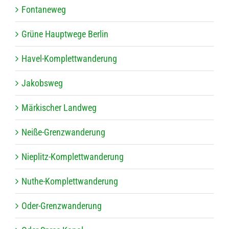
Fon­ta­ne­weg
Grüne Haupt­wege Berlin
Havel-Kom­plett­wan­de­rung
Jakobs­weg
Mär­ki­scher Landweg
Neiße-Grenz­wan­de­rung
Nie­plitz-Kom­plett­wan­de­rung
Nuthe-Kom­plett­wan­de­rung
Oder-Grenz­wan­de­rung