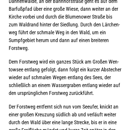
Dan­nen­walde, an der Bahn­hof­straße geht es auf dem
Bar­fuß­pfad über eine große Wiese, dann wei­ter an der
Kir­che vor­bei und durch die Blu­men­ower Straße bis
zum Wald­rand hin­ter der Sied­lung. Durch den Lär­chen­
weg führt der schmale Weg in den Wald, um ein
Sumpf­ge­biet herum und dann auf einen brei­te­ren
Forstweg.
Dem Forst­weg wird ein gan­zes Stück am Gro­ßen Wen­
tow­see ent­lang gefolgt, dann folgt ein kur­zer Abste­cher
wie­der auf schma­len Wegen ent­lang des Sees, der
schließ­lich an einem Was­ser­gra­ben ent­lang wie­der auf
den ursprüng­li­chen Forst­weg zurückführt.
Der Forst­weg ent­fernt sich nun vom See­ufer, knickt an
einer gro­ßen Kreu­zung süd­lich ab und ver­läuft wei­ter
durch den Wald über eine lange Stre­cke, bis er in eine