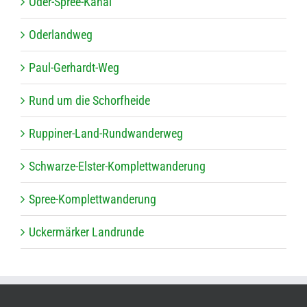
Oder-Spree-Kanal
Oder­land­weg
Paul-Ger­hardt-Weg
Rund um die Schorfheide
Rup­pi­ner-Land-Rund­wan­der­weg
Schwarze-Els­ter-Kom­plett­wan­de­rung
Spree-Kom­plett­wan­de­rung
Ucker­mär­ker Landrunde