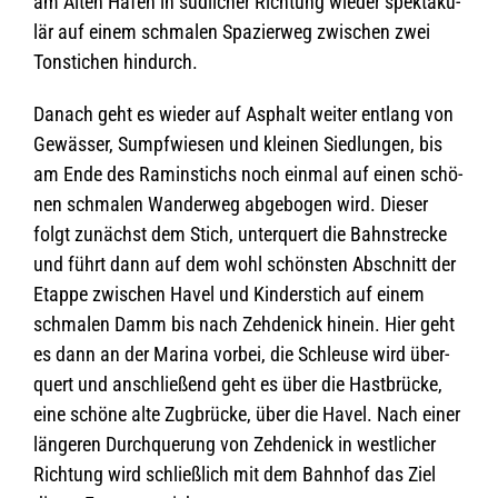
am Alten Hafen in süd­li­cher Rich­tung wie­der spek­ta­ku­
lär auf einem schma­len Spa­zier­weg zwi­schen zwei
Ton­sti­chen hindurch.
Danach geht es wie­der auf Asphalt wei­ter ent­lang von
Gewäs­ser, Sumpf­wie­sen und klei­nen Sied­lun­gen, bis
am Ende des Ramin­stichs noch ein­mal auf einen schö­
nen schma­len Wan­der­weg abge­bo­gen wird. Die­ser
folgt zunächst dem Stich, unter­quert die Bahn­stre­cke
und führt dann auf dem wohl schöns­ten Abschnitt der
Etappe zwi­schen Havel und Kin­der­stich auf einem
schma­len Damm bis nach Zeh­de­nick hin­ein. Hier geht
es dann an der Marina vor­bei, die Schleuse wird über­
quert und anschlie­ßend geht es über die Hast­brü­cke,
eine schöne alte Zug­brü­cke, über die Havel. Nach einer
län­ge­ren Durch­que­rung von Zeh­de­nick in west­li­cher
Rich­tung wird schließ­lich mit dem Bahn­hof das Ziel