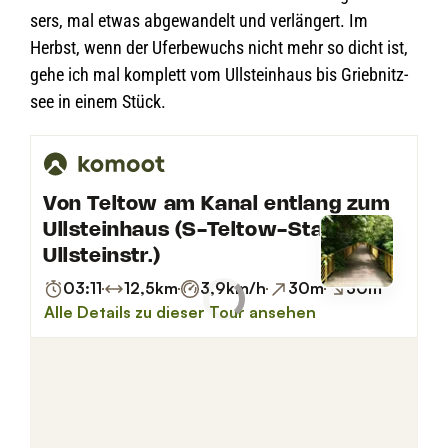
sers, mal etwas abge­wan­delt und ver­län­gert. Im
Herbst, wenn der Ufer­be­wuchs nicht mehr so dicht ist,
gehe ich mal kom­plett vom Ull­stein­haus bis Grieb­nitz­
see in einem Stück.