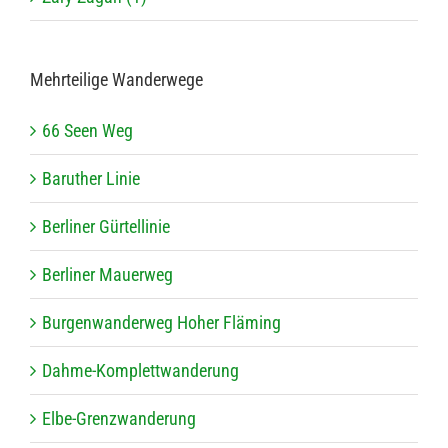
Mehr­tei­lige Wanderwege
66 Seen Weg
Baru­ther Linie
Ber­li­ner Gürtellinie
Ber­li­ner Mauerweg
Bur­gen­wan­der­weg Hoher Fläming
Dahme-Kom­plett­wan­de­rung
Elbe-Grenz­wan­de­rung