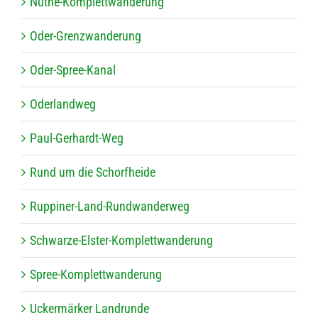
Nuthe-Kom­plett­wan­de­rung
Oder-Grenz­wan­de­rung
Oder-Spree-Kanal
Oder­land­weg
Paul-Ger­hardt-Weg
Rund um die Schorfheide
Rup­pi­ner-Land-Rund­wan­der­weg
Schwarze-Els­ter-Kom­plett­wan­de­rung
Spree-Kom­plett­wan­de­rung
Ucker­mär­ker Landrunde