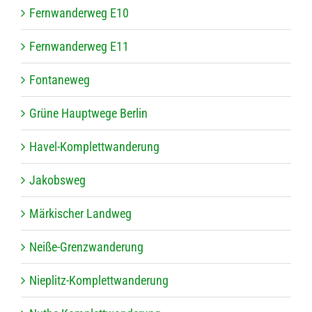
Fern­wan­der­weg E10
Fern­wan­der­weg E11
Fon­ta­ne­weg
Grüne Haupt­wege Berlin
Havel-Kom­plett­wan­de­rung
Jakobs­weg
Mär­ki­scher Landweg
Neiße-Grenz­wan­de­rung
Nie­plitz-Kom­plett­wan­de­rung