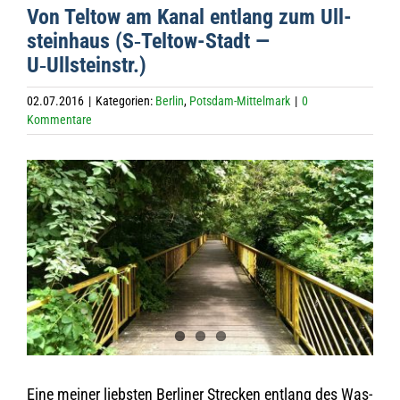
Von Tel­tow am Kanal ent­lang zum Ull­
stein­haus (S‑Tel­tow-Stadt —
U‑Ullsteinstr.)
02.07.2016
|
Kategorien:
Berlin
,
Potsdam-Mittelmark
|
0
Kommentare
Zeige
grösseres
Bild
Eine mei­ner liebs­ten Ber­li­ner Stre­cken ent­lang des Was­