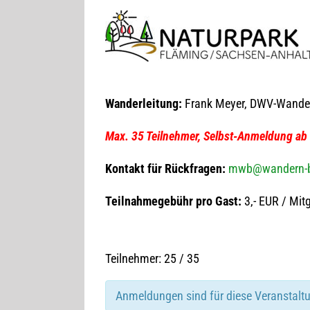
Wan­der­lei­tung:
Frank Meyer, DWV-Wande
Max. 35 Teil­neh­mer, Selbst-Anmel­dung a
Kon­takt für Rück­fra­gen:
mwb@wandern-be
Teil­nah­me­ge­bühr pro Gast:
3,- EUR / Mit­
Teilnehmer: 25 / 35
Anmeldungen sind für diese Veranstalt