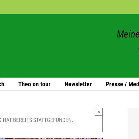
Meine
ch
Theo on tour
News­let­ter
Presse / Med
×
 HAT BEREITS STATTGEFUNDEN.