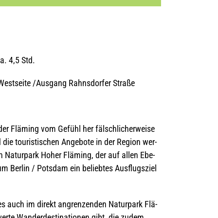
a. 4,5 Std.
est­seite /Ausgang Rahns­dor­fer Straße
h der Flä­ming vom Gefühl her fälsch­li­cher­weise
die tou­ris­ti­schen Ange­bote in der Region wer­
en Natur­park Hoher Flä­ming, der auf allen Ebe­
um Ber­lin / Pots­dam ein belieb­tes Aus­flugs­ziel
 es auch im direkt angren­zen­den Natur­park Flä­
rte Wan­der­desti­na­tio­nen gibt, die zudem