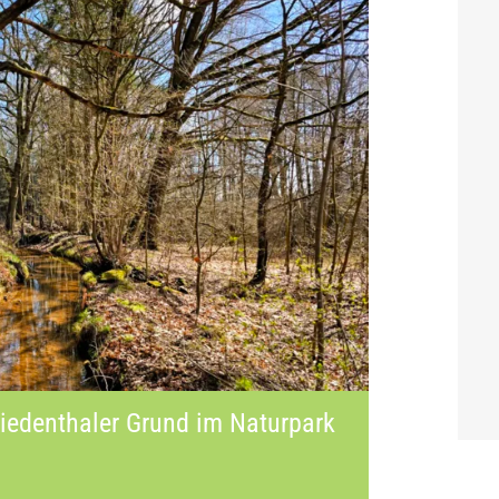
e­den­tha­ler Grund im Natur­park