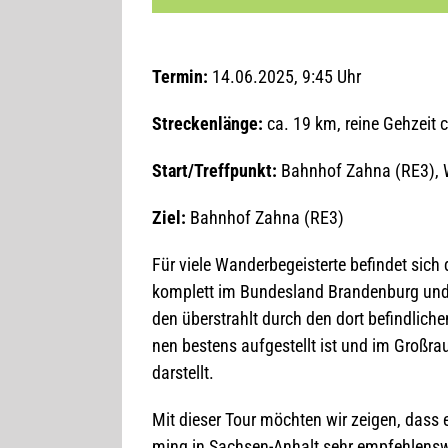
Ter­min:
14.06.2025, 9:45 Uhr
Stre­cken­länge:
ca. 19 km, reine Geh­zeit c
Start/Treffpunkt:
Bahn­hof Zahna (RE3), W
Ziel:
Bahn­hof Zahna (RE3)
Für viele Wan­der­be­geis­terte befin­det sic
kom­plett im Bun­des­land Bran­den­burg und 
den über­strahlt durch den dort befind­li­ch
nen bes­tens auf­ge­stellt ist und im Groß­ra
darstellt.
Mit die­ser Tour möch­ten wir zei­gen, dass
ming in Sach­sen-Anhalt sehr emp­feh­lens­we