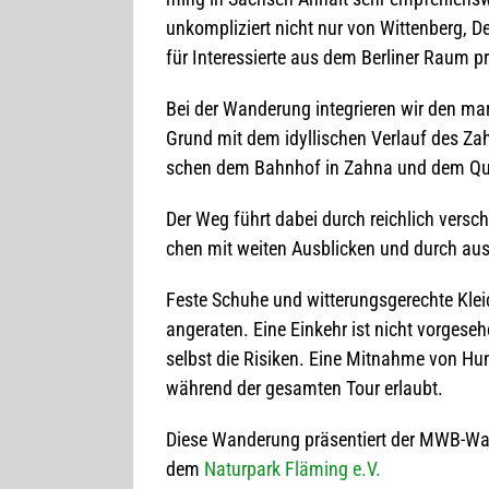
unkom­pli­ziert nicht nur von Wit­ten­berg,
für Inter­es­sierte aus dem Ber­li­ner Raum p
Bei der Wan­de­rung inte­grie­ren wir den mar
Grund mit dem idyl­li­schen Ver­lauf des Zah
schen dem Bahn­hof in Zahna und dem Quell
Der Weg führt dabei durch reich­lich ver­schie
chen mit wei­ten Aus­bli­cken und durch au
Feste Schuhe und wit­te­rungs­ge­rechte Klei­
ange­ra­ten. Eine Ein­kehr ist nicht vor­ge­s
selbst die Risi­ken. Eine Mit­nahme von Hun­
wäh­rend der gesam­ten Tour erlaubt.
Diese Wan­de­rung prä­sen­tiert der MWB-Wan
dem
Natur­park Flä­ming e.V.