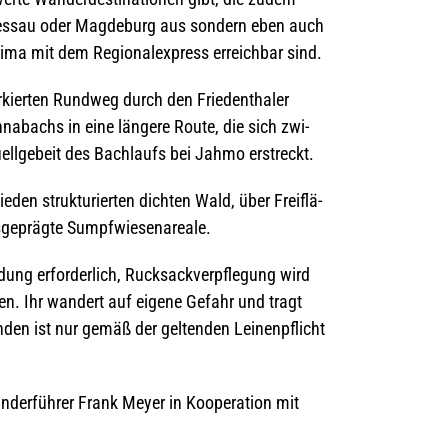
 Des­sau oder Mag­de­burg aus son­dern eben auch
rima mit dem Regio­nal­ex­press erreich­bar sind.
­kier­ten Rund­weg durch den Frie­den­tha­ler
­n­abachs in eine län­gere Route, die sich zwi­
­ge­beit des Bach­laufs bei Jahmo erstreckt.
­den struk­tu­rier­ten dich­ten Wald, über Frei­flä­
s­ge­prägte Sumpfwiesenareale.
dung erfor­der­lich, Ruck­sack­ver­pfle­gung wird
e­hen. Ihr wan­dert auf eigene Gefahr und tragt
den ist nur gemäß der gel­ten­den Lei­nen­pflicht
­der­füh­rer Frank Meyer in Koope­ra­tion mit